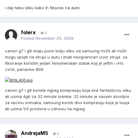
i daj neku sliku kako ih fiksiras na auto
folerx
0
Posted
November 25, 2009
canon g7 i g9 imaju puno bolju sliku od samsung nv20 ali nv20
mogu spojiti na struju u autu i imati neogranicen izvor struje. za
fiksiranje koristim jedan fenomenalan stalak koji je jeftin i vrlo
cvrst, panavise 809:
canon g7 i g9 koriste mjpeg kompresiju koja ima fantasticnu sliku
ali uzima 4gb za 32 minute snimke. 32 minute je sasvim dovoljno
za vecinu snimaka. samsung koristi divx kompresiju koja je losija
ali uzima 1/4 prostora u odnosu na mjpeg.
AndrejaM5
0