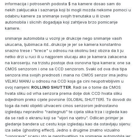
informacija i potrosenih podosta $ na kamere dosao sam do
nekih zakljucaka i saznanja koji bi mogli mozda nekome pomoci u
odabiru kamere za snimanje svojih trenutaka u ili izvan
automobila i slicnih dogadjaja koji zahtjeva brzo pomicanje
kamere.
snimanje automobila u voznji je drukcije nego snimanje vasih
ukucana, ljubimaca itd...drukcije je jer se kamera konstantno
snazno trese i "krece" u odnosu na okolinu bez obzira da li ju
netko drzi u ruci ili u najgorem slucaju ako je kamera zakacena
na karoseriju. na trzistu postoje dva osnovna tipa kamera: one sa
CMOS senzorom i one sa CCD senzorom. Svaki od ova dva tipa
senzora ima svojih prednosti i mana no CMOS senzor ima jednu
VELIKU MANU u odnosu na CCD koja ga cini neupotrebljivim u
ovoj namjeni:
ROLLING SHUTTER
. Radi se o tome da CMOS
hvata sliku od vrha senzora prema dolje dok CCD hvata sliku
odjednom preko cijele povrsine (GLOBAL SHUTTER). To dovodi do
toga da neki objekti uhvaceni cmos senzorom jednostavno
izgledaju nepravilno "rastegnuti" te cijela slika trza i izgleda kao
da se radi o ekranu koji se "vijori na vjetru". Odlican primjer je
gledanje bandera uz cestu koje izgledaju kao da ostavljaju sijenu
iza sebe (ghosting effect). Jedno s drugime znatno vizualno
"usporava" scenu sto je neprihvatljivo za snimanje automobila jer