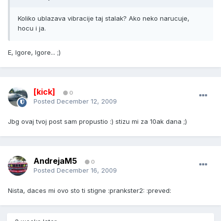
Koliko ublazava vibracije taj stalak? Ako neko narucuje,
hocu i ja.
E, Igore, Igore... ;)
[kick]
0
Posted
December 12, 2009
Jbg ovaj tvoj post sam propustio :) stizu mi za 10ak dana ;)
AndrejaM5
0
Posted
December 16, 2009
Nista, daces mi ovo sto ti stigne :prankster2: :preved: