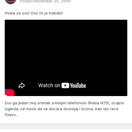
Posted
November 25, 2009
Hvala za ovo! Ovo mi je trebalo!
Evo ga jedan moj snimak snimljen telefonom (Nokia N70), ocajno
izgleda, ne moze da se docara dozivljaj i brzina, kao sto rece
Folerx...