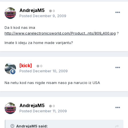
AndrejaM5
0
Posted
December 9, 2009
Da li kod nas ima
http://www.carelectronicsworld.com/Product...nts/809_400.jpg
?
Imate li ideju za home made varijantu?
[kick]
0
Posted
December 10, 2009
Na netu kod nas nigde nisam naso pa narucio iz USA
AndrejaM5
0
Posted
December 11, 2009
AndrejaM5 said: