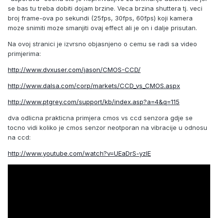
se bas tu treba dobiti dojam brzine. Veca brzina shuttera tj. veci
broj frame-ova po sekundi (25fps, 30fps, 60fps) koji kamera
moze snimiti moze smanjiti ovaj effect ali je on i dalje prisutan.
Na ovoj stranici je izvrsno objasnjeno o cemu se radi sa video
primjerima:
http://www.dvxuser.com/jason/CMOS-CCD/
http://www.dalsa.com/corp/markets/CCD_vs_CMOS.aspx
http://www.ptgrey.com/support/kb/index.asp?a=4&q=115
dva odlicna prakticna primjera cmos vs ccd senzora gdje se
tocno vidi koliko je cmos senzor neotporan na vibracije u odnosu
na ccd:
http://www.youtube.com/watch?v=UEaDrS-yzIE