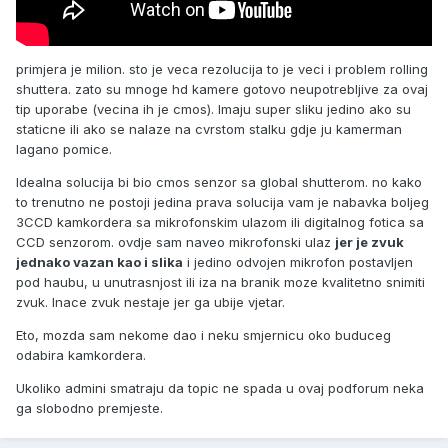
primjera je milion. sto je veca rezolucija to je veci i problem rolling
shuttera. zato su mnoge hd kamere gotovo neupotrebljive za ovaj
tip uporabe (vecina ih je cmos). Imaju super sliku jedino ako su
staticne ili ako se nalaze na cvrstom stalku gdje ju kamerman
lagano pomice.
Idealna solucija bi bio cmos senzor sa global shutterom. no kako
to trenutno ne postoji jedina prava solucija vam je nabavka boljeg
3CCD kamkordera sa mikrofonskim ulazom ili digitalnog fotica sa
CCD senzorom. ovdje sam naveo mikrofonski ulaz
jer je zvuk
jednako vazan kao i slika
i jedino odvojen mikrofon postavljen
pod haubu, u unutrasnjost ili iza na branik moze kvalitetno snimiti
zvuk. Inace zvuk nestaje jer ga ubije vjetar.
Eto, mozda sam nekome dao i neku smjernicu oko buduceg
odabira kamkordera.
Ukoliko admini smatraju da topic ne spada u ovaj podforum neka
ga slobodno premjeste.