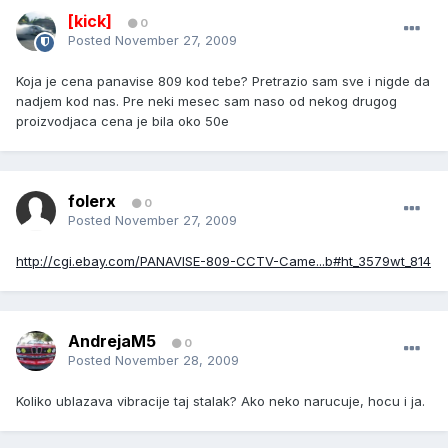
[kick]
0
Posted
November 27, 2009
Koja je cena panavise 809 kod tebe? Pretrazio sam sve i nigde da
nadjem kod nas. Pre neki mesec sam naso od nekog drugog
proizvodjaca cena je bila oko 50e
folerx
0
Posted
November 27, 2009
http://cgi.ebay.com/PANAVISE-809-CCTV-Came...b#ht_3579wt_814
AndrejaM5
0
Posted
November 28, 2009
Koliko ublazava vibracije taj stalak? Ako neko narucuje, hocu i ja.