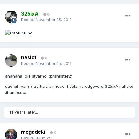
325ixA
0
Posted
November 15, 2011
nesic1
0
Posted
November 15, 2011
ahahaha, gle stvarno, :prankster2:
dao bih vam + za trud ali nece, hvala na odgovoru 325ixA i akoko
:thumbsup:
14 years later...
megadeki
0
Posted
June 29