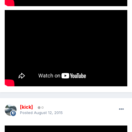
[kick]
0
Posted
August 12, 2015