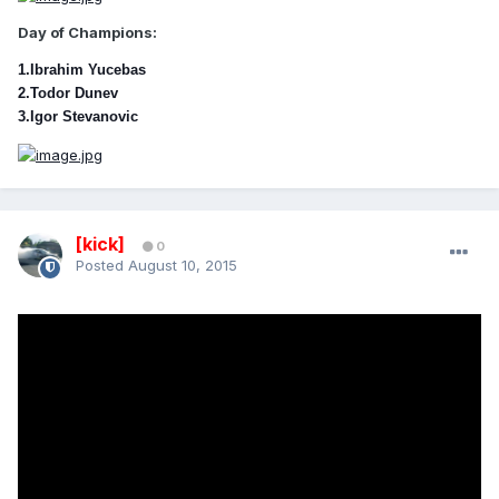
Day of Champions:
1.Ibrahim Yucebas
2.Todor Dunev
3.Igor Stevanovic
[kick]
0
Posted
August 10, 2015