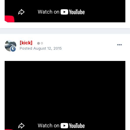
[kick]
0
Posted
August 12, 2015