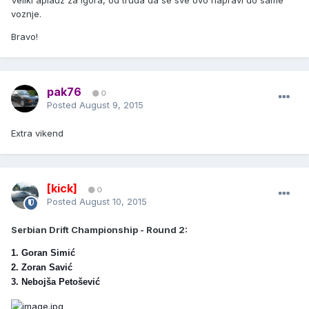
Veliki aplauz za Igora, od truda da se sve ovo napravi do same
voznje.
Bravo!
pak76
0
Posted
August 9, 2015
Extra vikend
[kick]
0
Posted
August 10, 2015
Serbian Drift Championship - Round 2:
1. Goran Simić
2. Zoran Savić
3. Nebojša Petošević