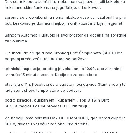
Dok se neki budu sunčali uz neku morsku plazu, ili pili koktele za
nekim morskim šankom, na jugu Srbije, u Leskovcu,
sprema se vreo vikend, a nema nikakve veze sa roštiljem! Po prvi
put, Leskovac je domaćin najboljih drift vozača Srbije i regiona!
Bancom Automobili ustupio je svoj prostor da dočeka najspretnije
za volanima.
U subotu ide druga runda Srpskog Drift Šampionata (SDC). Ceo
događaj kreće već u 09:00 kada se održava
tehnička inspekcija, briefing je zakazan za 10:00, a prvi trening
krenuće 15 minuta kasnije. Kapije se za posetioce
otvaraju u 11h. Posetioci će u subotu moći da vide Stunt show i to
lady stunt show, temperature ce dodatno
podići igračice, đuskanjem I kupanjem , Top 8 Twin Drift
SDC, a moćiće i da se provozaju u Drift taxiju.
Za nedelju smo spremili DAY OF CHAMPIONS, gde pored ekipe iz
SDCa, dolaze i vozači iz regiona. Prvi treninzi