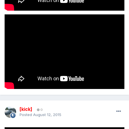
[kick]
0
Posted
August 12, 2015