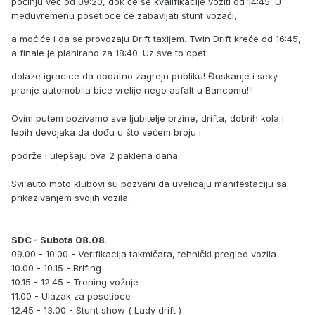
počinju već od 09:20, dok će se kvalifikacije voziti od 14:45. U
međuvremenu posetioce će zabavljati stunt vozači,
a moćiće i da se provozaju Drift taxijem. Twin Drift kreće od 16:45,
a finale je planirano za 18:40. Uz sve to opet
dolaze igracice da dodatno zagreju publiku! Đuskanje i sexy
pranje automobila bice vrelije nego asfalt u Bancomu!!!
Ovim putem pozivamo sve ljubitelje brzine, drifta, dobrih kola i
lepih devojaka da dođu u što većem broju i
podrže i ulepšaju ova 2 paklena dana.
Svi auto moto klubovi su pozvani da uvelicaju manifestaciju sa
prikazivanjem svojih vozila.
SDC - Subota 08.08
.
09.00 - 10.00 - Verifikacija takmičara, tehnički pregled vozila
10.00 - 10.15 - Brifing
10.15 - 12.45 - Trening vožnje
11.00 - Ulazak za posetioce
12.45 - 13.00 - Stunt show ( Lady drift )