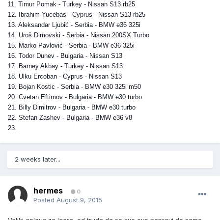
11. Timur Pomak - Turkey - Nissan S13 rb25
12. Ibrahim Yucebas - Cyprus - Nissan S13 rb25
13. Aleksandar Ljubić - Serbia - BMW e36 325i
14. Uroš Dimovski - Serbia - Nissan 200SX Turbo
15. Marko Pavlović - Serbia - BMW e36 325i
16. Todor Dunev - Bulgaria - Nissan S13
17. Barney Akbay - Turkey - Nissan S13
18. Ulku Ercoban - Cyprus - Nissan S13
19. Bojan Kostic - Serbia - BMW e30 325i m50
20. Cvetan Eftimov - Bulgaria - BMW e30 turbo
21. Billy Dimitrov - Bulgaria - BMW e30 turbo
22. Stefan Zashev - Bulgaria - BMW e36 v8
23.
2 weeks later...
hermes
0
Posted
August 9, 2015