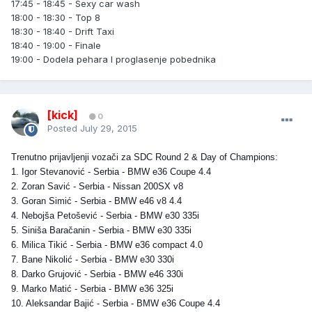
17:45 - 18:45 - Sexy car wash
18:00 - 18:30 - Top 8
18:30 - 18:40 - Drift Taxi
18:40 - 19:00 - Finale
19:00 - Dodela pehara I proglasenje pobednika
[kick]
0
Posted
July 29, 2015
Trenutno prijavljenji vozači za SDC Round 2 & Day of Champions:
1. Igor Stevanović - Serbia - BMW e36 Coupe 4.4
2. Zoran Savić - Serbia - Nissan 200SX v8
3. Goran Simić - Serbia - BMW e46 v8 4.4
4. Nebojša Petošević - Serbia - BMW e30 335i
5. Siniša Baračanin - Serbia - BMW e30 335i
6. Milica Tikić - Serbia - BMW e36 compact 4.0
7. Bane Nikolić - Serbia - BMW e30 330i
8. Darko Grujović - Serbia - BMW e46 330i
9. Marko Matić - Serbia - BMW e36 325i
10. Aleksandar Bajić - Serbia - BMW e36 Coupe 4.4