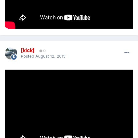
[kick]
0
Posted
August 12, 2015