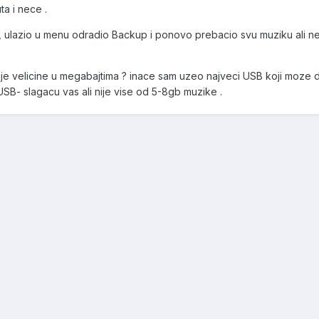
ta i nece .
, ulazio u menu odradio Backup i ponovo prebacio svu muziku ali ne
je velicine u megabajtima ? inace sam uzeo najveci USB koji moze 
SB- slagacu vas ali nije vise od 5-8gb muzike .