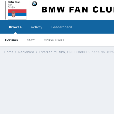
Browse
Activity
Leaderboard
Forums
Staff
Online Users
Home
Radionica
Enterijer, muzika, GPS i CarPC
nece da ucita