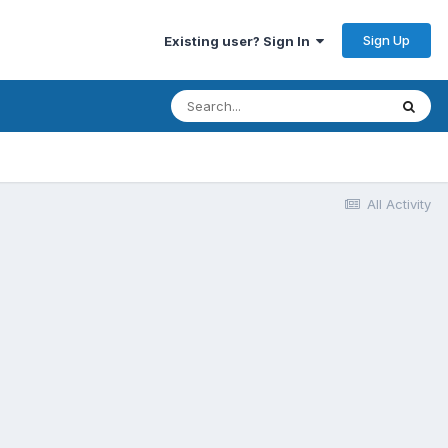
Sign Up
Existing user? Sign In
All Activity