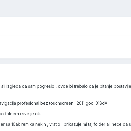
ali izgleda da sam pogresio , ovde bi trebalo da je pitanje postav
navigacija profesional bez touchscreen . 2011 god. 318dA .
o foldera i sve je ok.
 sa 10ak remixa nekih , vratio , prikazuje mi taj folder ali nece da u