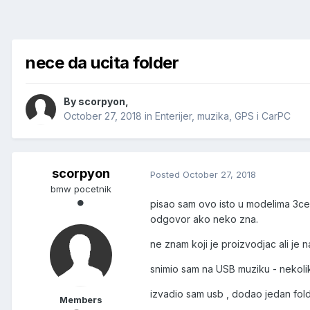
nece da ucita folder
By
scorpyon
,
October 27, 2018
in
Enterijer, muzika, GPS i CarPC
scorpyon
Posted
October 27, 2018
bmw pocetnik
pisao sam ovo isto u modelima 3ce 
odgovor ako neko zna.
ne znam koji je proizvodjac ali je 
snimio sam na USB muziku - nekolik
izvadio sam usb , dodao jedan folder
Members