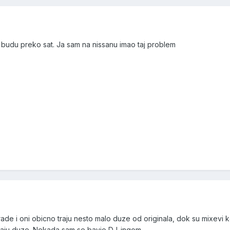
 budu preko sat. Ja sam na nissanu imao taj problem
brade i oni obicno traju nesto malo duze od originala, dok su mixev
aju duze. Nekada sam se bavio DJ-ingom...