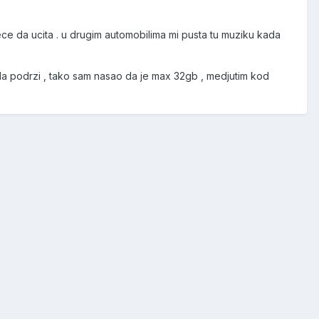
ce da ucita . u drugim automobilima mi pusta tu muziku kada
da podrzi , tako sam nasao da je max 32gb , medjutim kod