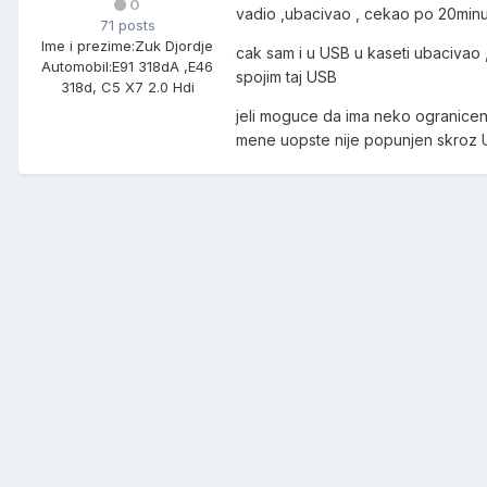
0
vadio ,ubacivao , cekao po 20minu
71 posts
Ime i prezime:
Zuk Djordje
cak sam i u USB u kaseti ubacivao 
Automobil:
E91 318dA ,E46
spojim taj USB
318d, C5 X7 2.0 Hdi
jeli moguce da ima neko ogranicen
mene uopste nije popunjen skroz U