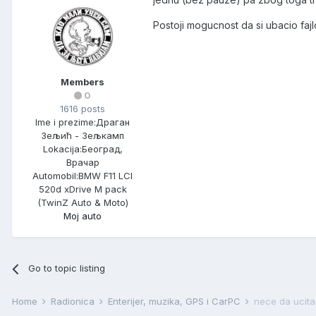
Postoji mogucnost da si ubacio faj
Members
0
1616 posts
Ime i prezime:
Драган
Зељић - Зељкамп
Lokacija:
Београд,
Врачар
Automobil:
BMW F11 LCI
520d xDrive M pack
(TwinZ Auto & Moto)
Moj auto
Go to topic listing
Home
Radionica
Enterijer, muzika, GPS i CarPC
nece da ucita