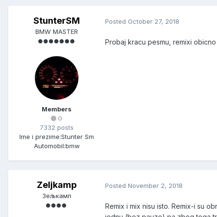
StunterSM
Posted
October 27, 2018
BMW MASTER
Probaj kracu pesmu, remixi obicno
Members
0
7332 posts
Ime i prezime:
Stunter Sm
Automobil:
bmw
Zeljkamp
Posted
November 2, 2018
Зељкамп
Remix i mix nisu isto. Remix-i su o
jednu (bez pauze) pa zbog toga tr