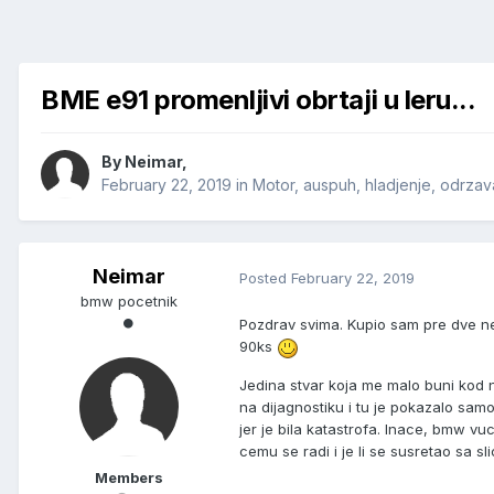
BME e91 promenljivi obrtaji u leru...
By
Neimar
,
February 22, 2019
in
Motor, auspuh, hladjenje, odrzav
Neimar
Posted
February 22, 2019
bmw pocetnik
Pozdrav svima. Kupio sam pre dve n
90ks
Jedina stvar koja me malo buni kod n
na dijagnostiku i tu je pokazalo samo
jer je bila katastrofa. Inace, bmw vu
cemu se radi i je li se susretao sa 
Members