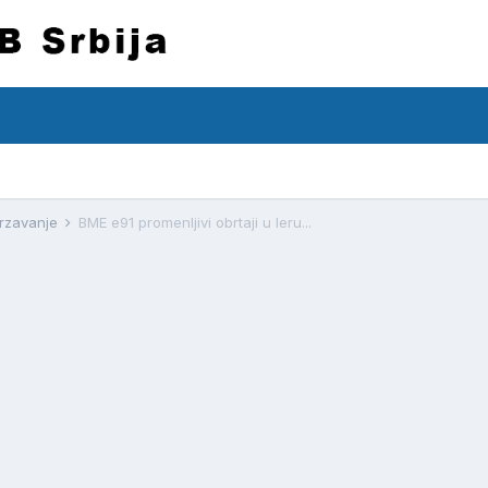
drzavanje
BME e91 promenljivi obrtaji u leru...