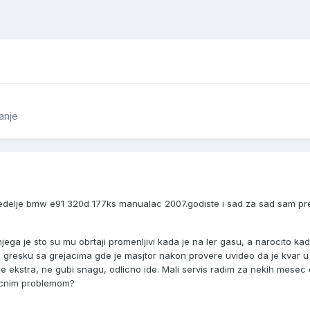
anje
edelje bmw e91 320d 177ks
manualac 2007.godiste i sad za sad sam pr
jega je sto su mu obrtaji promenljivi kada je na ler gasu, a narocito ka
 gresku sa grejacima gde je masjtor nakon provere uvideo da je kvar u r
ce ekstra, ne gubi snagu, odlicno ide. Mali servis radim za nekih mesec d
slicnim problemom?