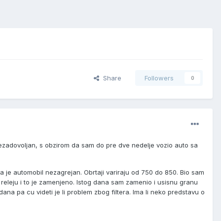
Share
Followers
0
ezadovoljan
, s obzirom da sam do pre dve nedelje vozio auto sa
da je automobil nezagrejan. Obrtaji variraju od 750 do 850. Bio sam
eleju i to je
zamenjeno. Istog dana sam zamenio i usisnu granu
ana pa cu videti je li problem zbog filtera. Ima li neko predstavu o