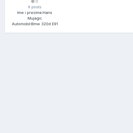
0
9 posts
Ime i prezime:
Haris
Mujagic
Automobil:
Bmw 320d E91