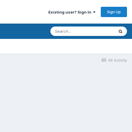
Sign Up
Existing user? Sign In
All Activity