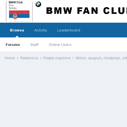
Browse
Activity
Leaderboard
Forums
Staff
Online Users
Home
Radionica
Pitajte majstore
Motor, auspuh, hladjenje, o