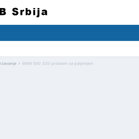
drzavanje
BMW E90 320i problem sa paljenjem