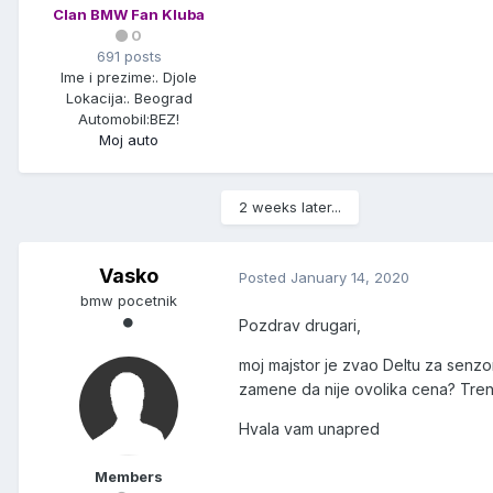
Clan BMW Fan Kluba
0
691 posts
Ime i prezime:
. Djole
Lokacija:
. Beograd
Automobil:
BEZ!
Moj auto
2 weeks later...
Vasko
Posted
January 14, 2020
bmw pocetnik
Pozdrav drugari,
moj majstor je zvao Deltu za senzo
zamene da nije ovolika cena? Trenu
Hvala vam unapred
Members