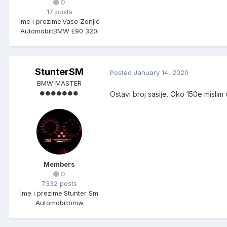
0
17 posts
Ime i prezime:
Vaso Zonjic
Automobil:
BMW E90 320i
StunterSM
Posted
January 14, 2020
BMW MASTER
Ostavi broj sasije. Oko 150e mislim
Members
0
7332 posts
Ime i prezime:
Stunter Sm
Automobil:
bmw