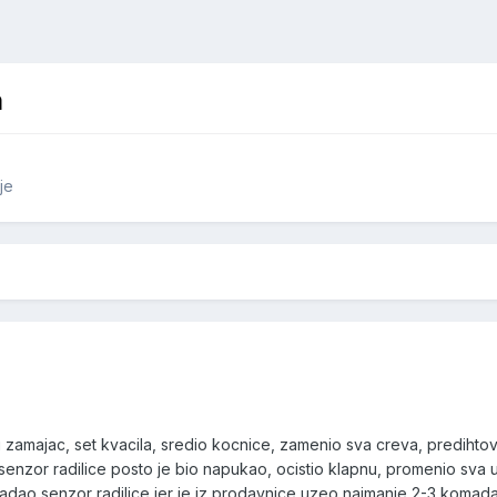
m
je
ci zamajac, set kvacila, sredio kocnice, zamenio sva creva, predih
io senzor radilice posto je bio napukao, ocistio klapnu, promenio sva 
adao senzor radilice jer je iz prodavnice uzeo najmanje 2-3 komada d