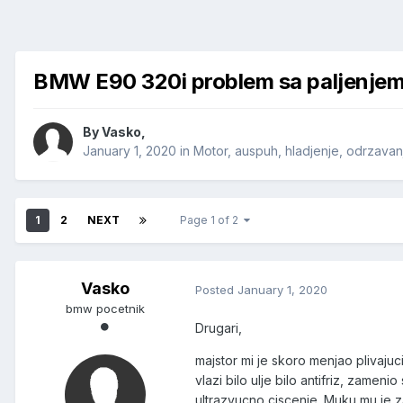
BMW E90 320i problem sa paljenje
By
Vasko
,
January 1, 2020
in
Motor, auspuh, hladjenje, odrzavan
1
2
NEXT
Page 1 of 2
Vasko
Posted
January 1, 2020
bmw pocetnik
Drugari,
majstor mi je skoro menjao plivaju
vlazi bilo ulje bilo antifriz, zamen
ultrazvucno ciscenje. Muku mu je z