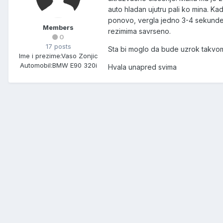
auto hladan ujutru pali ko mina. K
ponovo, vergla jedno 3-4 sekunde d
Members
rezimima savrseno.
0
17 posts
Sta bi moglo da bude uzrok takvo
Ime i prezime:
Vaso Zonjic
Automobil:
BMW E90 320i
Hvala unapred svima