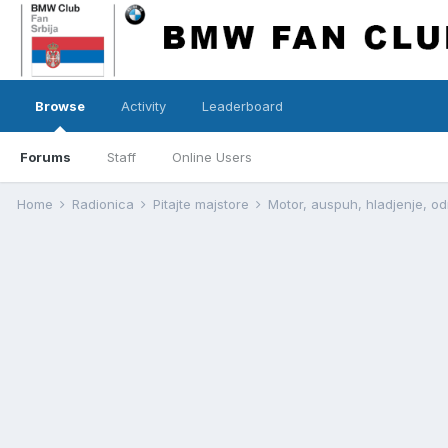
Browse
Activity
Leaderboard
Forums
Staff
Online Users
Home
Radionica
Pitajte majstore
Motor, auspuh, hladjenje, o