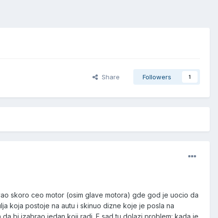
Share
Followers
1
tovao skoro ceo motor (osim glave motora) gde god je uocio da
ulja koja postoje na autu i skinuo dizne koje je posla na
a bi izabrao jedan koji radi. E sad tu dolazi problem: kada je