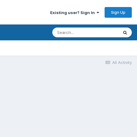
Sign Up
Existing user? Sign In
All Activity