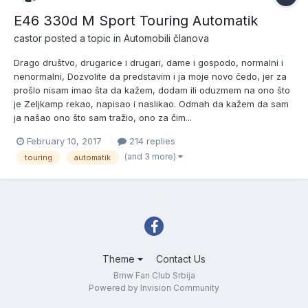
E46 330d M Sport Touring Automatik
castor
posted a topic in
Automobili članova
Drago društvo, drugarice i drugari, dame i gospodo, normalni i
nenormalni, Dozvolite da predstavim i ja moje novo čedo, jer za
prošlo nisam imao šta da kažem, dodam ili oduzmem na ono što
je Zeljkamp rekao, napisao i naslikao. Odmah da kažem da sam
ja našao ono što sam tražio, ono za čim...
February 10, 2017
214 replies
(and 3 more)
touring
automatik
Theme
Contact Us
Bmw Fan Club Srbija
Powered by Invision Community