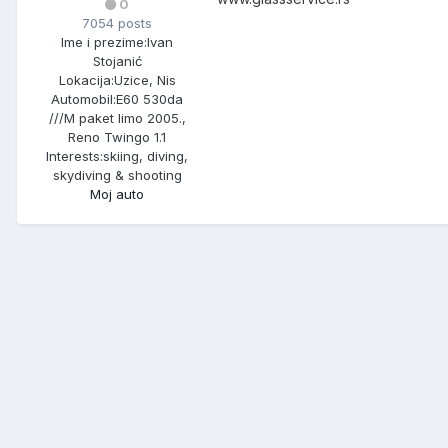
0
7054 posts
Ime i prezime:
Ivan
Stojanić
Lokacija:
Uzice, Nis
Automobil:
E60 530da
///M paket limo 2005.,
Reno Twingo 1.1
Interests:
skiing, diving,
skydiving & shooting
Moj auto