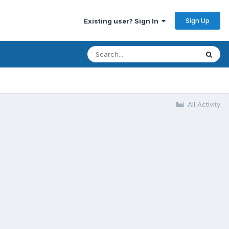
Sign Up
Existing user? Sign In
All Activity