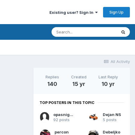
Sign Up
Existing user? Sign In
All Activity
Replies
Created
Last Reply
140
15 yr
10 yr
TOP POSTERS IN THIS TOPIC
opasnigusar
Dejan NS
92 posts
5 posts
percon
Debeljko