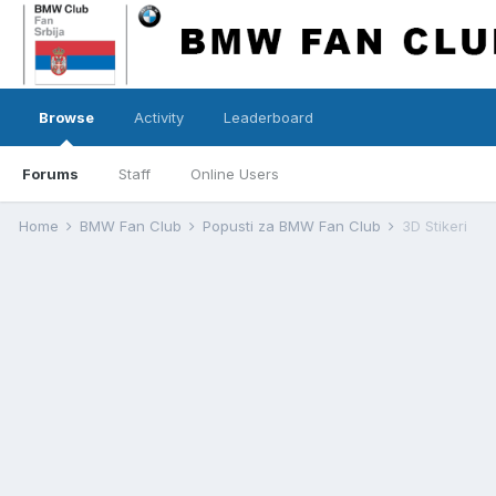
Browse
Activity
Leaderboard
Forums
Staff
Online Users
Home
BMW Fan Club
Popusti za BMW Fan Club
3D Stikeri