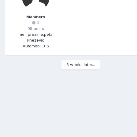
Members
0
95 posts
Ime i prezime:
petar
knezevic
Automobil:
316
3 weeks later...