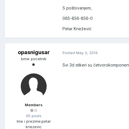
S poštovanjem,
065-856-856-0
Petar Knežević
opasnigusar
Posted
May 3, 2014
bmw pocetnik
Svi 3d stikeri su četvorokomponentn
Members
0
95 posts
Ime i prezime:
petar
knezevic