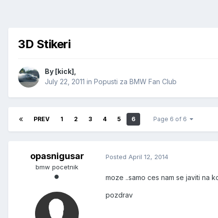
3D Stikeri
By
[kick]
,
July 22, 2011
in
Popusti za BMW Fan Club
PREV
1
2
3
4
5
6
Page 6 of 6
opasnigusar
Posted
April 12, 2014
bmw pocetnik
moze ..samo ces nam se javiti na ko
pozdrav