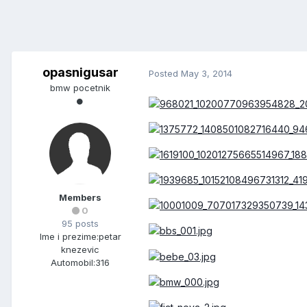
opasnigusar
Posted
May 3, 2014
bmw pocetnik
Members
0
95 posts
Ime i prezime:
petar
knezevic
Automobil:
316