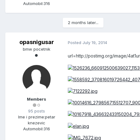
Automobil:
316
2 months later...
opasnigusar
Posted
July 19, 2014
bmw pocetnik
url=http://postimg.org/image/4at1ur
Members
0
95 posts
Ime i prezime:
petar
knezevic
Automobil:
316