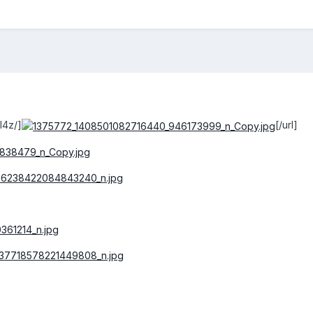
l4z/]
[/url]