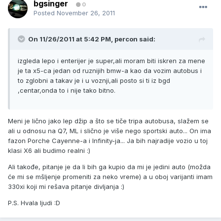
bgsinger
0
Posted
November 26, 2011
On 11/26/2011 at 5:42 PM, percon said:
izgleda lepo i enterijer je super,ali moram biti iskren za mene
je ta x5-ca jedan od ruznijih bmw-a kao da vozim autobus i
to zglobni a takav je i u voznji,ali posto si ti iz bgd
,centar,onda to i nije tako bitno.
Meni je lično jako lep džip a što se tiče tripa autobusa, slažem se
ali u odnosu na Q7, ML i slično je više nego sportski auto... On ima
fazon Porche Cayenne-a i Infinity-ja... Ja bih najradije vozio u toj
klasi X6 ali budimo realni :)
Ali takođe, pitanje je da li bih ga kupio da mi je jedini auto (možda
će mi se mšljenje promeniti za neko vreme) a u oboj varijanti imam
330xi koji mi rešava pitanje divljanja :)
P.S. Hvala ljudi :D