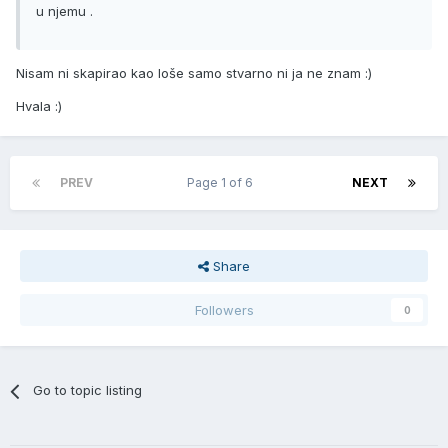
u njemu .
Nisam ni skapirao kao loše samo stvarno ni ja ne znam :)
Hvala :)
PREV
Page 1 of 6
NEXT
Share
Followers
0
Go to topic listing