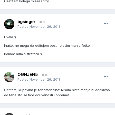
Čestitam kolega :pleasantry:
bgsinger
0
Posted
November 26, 2011
Hvala :)
Inače, ne mogu da editujem post i stavim manje fotke.. :(
Pomoć administratora :)
OGNJEN5
0
Posted
November 26, 2011
Cetitam, kupovina je fenomenalna! Nisam nista manje ni ocekivao
od tebe sto se tice ocuvanosti i opreme! ;)