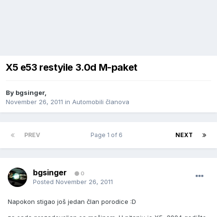
X5 e53 restyile 3.0d M-paket
By
bgsinger
,
November 26, 2011
in
Automobili članova
PREV
Page 1 of 6
NEXT
bgsinger
0
Posted
November 26, 2011
Napokon stigao još jedan član porodice :D