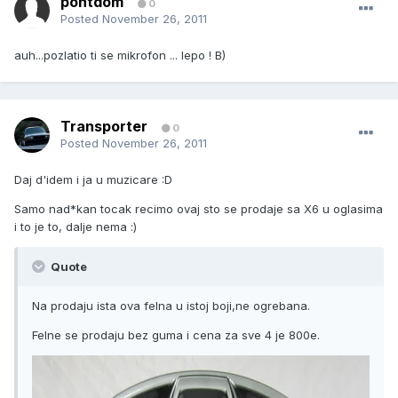
pontdom
0
Posted
November 26, 2011
auh...pozlatio ti se mikrofon ... lepo ! B)
Transporter
0
Posted
November 26, 2011
Daj d'idem i ja u muzicare :D
Samo nad*kan tocak recimo ovaj sto se prodaje sa X6 u oglasima
i to je to, dalje nema :)
Quote
Na prodaju ista ova felna u istoj boji,ne ogrebana.
Felne se prodaju bez guma i cena za sve 4 je 800e.