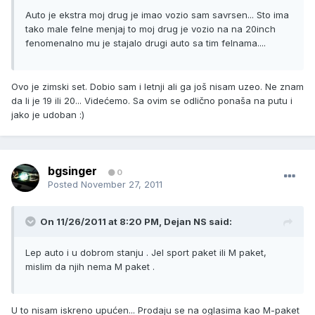
Auto je ekstra moj drug je imao vozio sam savrsen... Sto ima
tako male felne menjaj to moj drug je vozio na na 20inch
fenomenalno mu je stajalo drugi auto sa tim felnama....
Ovo je zimski set. Dobio sam i letnji ali ga još nisam uzeo. Ne znam
da li je 19 ili 20... Videćemo. Sa ovim se odlično ponaša na putu i
jako je udoban :)
bgsinger
0
Posted
November 27, 2011
On 11/26/2011 at 8:20 PM, Dejan NS said:
Lep auto i u dobrom stanju . Jel sport paket ili M paket,
mislim da njih nema M paket .
U to nisam iskreno upućen... Prodaju se na oglasima kao M-paket