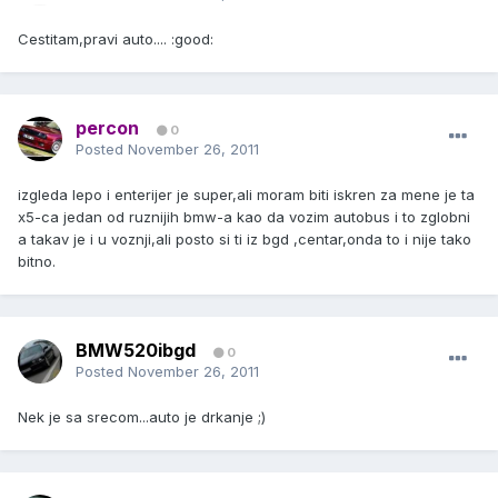
Cestitam,pravi auto.... :good:
percon
0
Posted
November 26, 2011
izgleda lepo i enterijer je super,ali moram biti iskren za mene je ta
x5-ca jedan od ruznijih bmw-a kao da vozim autobus i to zglobni
a takav je i u voznji,ali posto si ti iz bgd ,centar,onda to i nije tako
bitno.
BMW520ibgd
0
Posted
November 26, 2011
Nek je sa srecom...auto je drkanje ;)