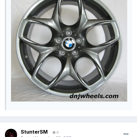
StunterSM
0