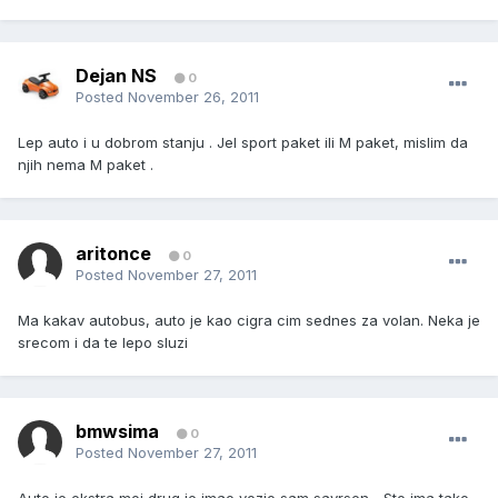
Dejan NS
0
Posted
November 26, 2011
Lep auto i u dobrom stanju . Jel sport paket ili M paket, mislim da
njih nema M paket .
aritonce
0
Posted
November 27, 2011
Ma kakav autobus, auto je kao cigra cim sednes za volan. Neka je
srecom i da te lepo sluzi
bmwsima
0
Posted
November 27, 2011