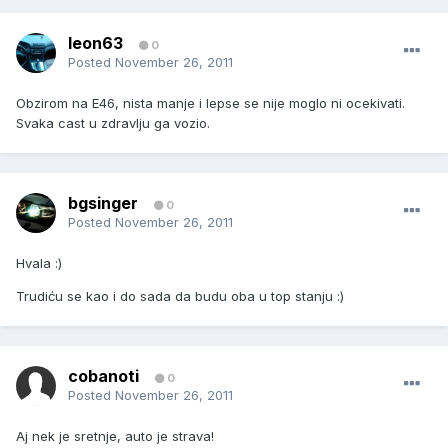
leon63
0
Posted
November 26, 2011
Obzirom na E46, nista manje i lepse se nije moglo ni ocekivati.
Svaka cast u zdravlju ga vozio.
bgsinger
0
Posted
November 26, 2011
Hvala :)
Trudiću se kao i do sada da budu oba u top stanju :)
cobanoti
0
Posted
November 26, 2011
Aj nek je sretnje, auto je strava!