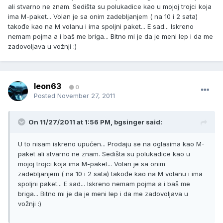
ali stvarno ne znam. Sedišta su polukadice kao u mojoj trojci koja
ima M-paket... Volan je sa onim zadebljanjem ( na 10 i 2 sata)
takođe kao na M volanu i ima spoljni paket... E sad... Iskreno
nemam pojma a i baš me briga... Bitno mi je da je meni lep i da me
zadovoljava u vožnji :)
leon63
0
Posted
November 27, 2011
On 11/27/2011 at 1:56 PM, bgsinger said:
U to nisam iskreno upućen... Prodaju se na oglasima kao M-
paket ali stvarno ne znam. Sedišta su polukadice kao u
mojoj trojci koja ima M-paket... Volan je sa onim
zadebljanjem ( na 10 i 2 sata) takođe kao na M volanu i ima
spoljni paket... E sad... Iskreno nemam pojma a i baš me
briga... Bitno mi je da je meni lep i da me zadovoljava u
vožnji :)