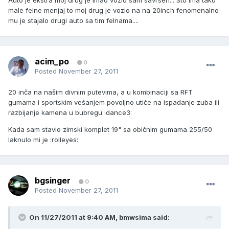
Auto je ekstra moj drug je imao vozio sam savrsen... Sto ima tako
male felne menjaj to moj drug je vozio na na 20inch fenomenalno
mu je stajalo drugi auto sa tim felnama....
acim_po
0
Posted
November 27, 2011
20 inča na našim divnim putevima, a u kombinaciji sa RFT
gumama i sportskim vešanjem povoljno utiče na ispadanje zuba ili
razbijanje kamena u bubregu :dance3:
Kada sam stavio zimski komplet 19" sa običnim gumama 255/50
laknulo mi je :rolleyes:
bgsinger
0
Posted
November 27, 2011
On 11/27/2011 at 9:40 AM, bmwsima said: