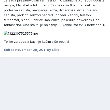
za sada prezadovoljan sa mašinom. U pitanju je X5, 2004 godište,
restyle, M-paket u full opremi. Tiptronik sa 6 brzina, elektro
podesiva sedišta, navigacija, koža, dvozonska klima, grejači
sedišta, parking senzori napred i pozadi, xenoni, telefon,
tempomat, šiber... Fabrički ima 218ks, poseduje powerbox i ide
fantastično. Ono što mi je najbitnije, u kabini ima zvuk benzinca :D
Toliko za sada a kasnije kačim više potki ;)
Edited
November 28, 2011
by Ljilja