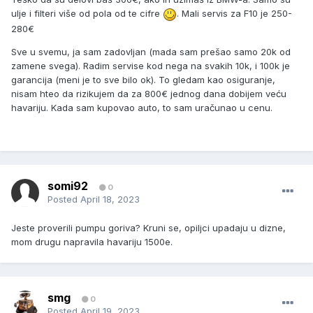
ulje i filteri više od pola od te cifre
. Mali servis za F10 je 250-
280€
Sve u svemu, ja sam zadovljan (mada sam prešao samo 20k od
zamene svega). Radim servise kod nega na svakih 10k, i 100k je
garancija (meni je to sve bilo ok). To gledam kao osiguranje,
nisam hteo da rizikujem da za 800€ jednog dana dobijem veću
havariju. Kada sam kupovao auto, to sam uračunao u cenu.
somi92
0
Posted
April 18, 2023
Jeste proverili pumpu goriva? Kruni se, opiljci upadaju u dizne,
mom drugu napravila havariju 1500e.
smg
0
Posted
April 19, 2023