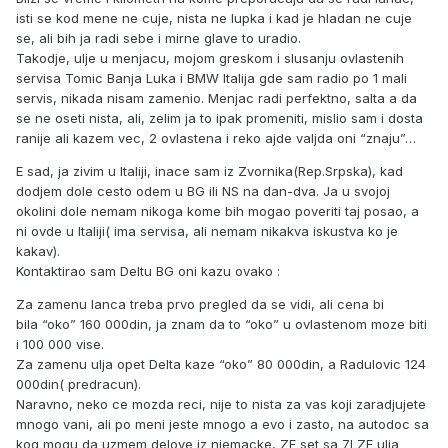
isti se kod mene ne cuje, nista ne lupka i kad je hladan ne cuje
se, ali bih ja radi sebe i mirne glave to uradio.
Takodje, ulje u menjacu, mojom greskom i slusanju ovlastenih
servisa Tomic Banja Luka i BMW Italija gde sam radio po 1 mali
servis, nikada nisam zamenio. Menjac radi perfektno, salta a da
se ne oseti nista, ali, zelim ja to ipak promeniti, mislio sam i dosta
ranije ali kazem vec, 2 ovlastena i reko ajde valjda oni “znaju”…
E sad, ja zivim u Italiji, inace sam iz Zvornika(Rep.Srpska), kad
dodjem dole cesto odem u BG ili NS na dan-dva. Ja u svojoj
okolini dole nemam nikoga kome bih mogao poveriti taj posao, a
ni ovde u Italiji( ima servisa, ali nemam nikakva iskustva ko je
kakav).
Kontaktirao sam Deltu BG oni kazu ovako
:
Za zamenu lanca treba prvo pregled da se vidi, ali cena bi
bila “oko” 160 000din, ja znam da to “oko” u ovlastenom moze biti
i 100 000 vise.
Za zamenu ulja opet Delta kaze “oko” 80 000din, a Radulovic 124
000din( predracun).
Naravno, neko ce mozda reci, nije to nista za vas koji zaradjujete
mnogo vani, ali po meni jeste mnogo a evo i zasto, na autodoc sa
kog mogu da uzmem delove iz njemacke, ZF set sa 7l ZF ulja