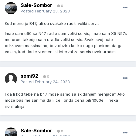
Sale-Sombor
0
Posted
February 23, 2023
Kod mene je B47, ali cu svakako raditi veliki servis.
Imao sam e60 sa N47 radio sam veliki servis, imao sam X5 N57s
motorom takodje sam uradio veliki servis. Svaki svoj auto
odrzavam maksimalno, bez obzira koliko dugo planiram da ga
vozim, kad dodje vremenski interval za servis uvek uradim.
somi92
0
Posted
February 24, 2023
I da li kod tebe na b47 moze samo sa skidanjem menjaca? Ako
moze bas me zanima da li ce i onda cena biti 1000e ili neka
normalnija
Sale-Sombor
0