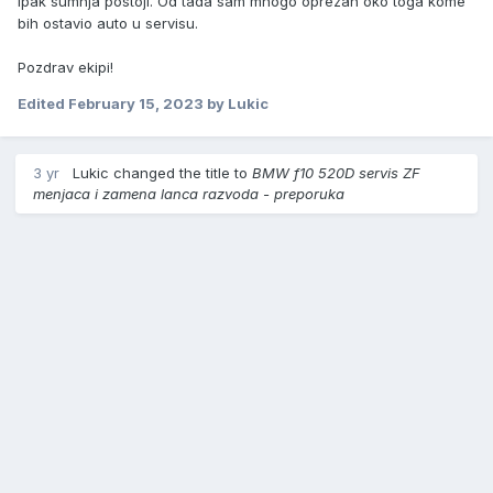
ipak sumnja postoji. Od tada sam mnogo oprezan oko toga kome
bih ostavio auto u servisu.
Pozdrav ekipi!
Edited
February 15, 2023
by Lukic
3 yr
Lukic
changed the title to
BMW f10 520D servis ZF
menjaca i zamena lanca razvoda - preporuka