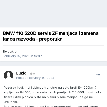
BMW f10 520D servis ZF menjaca i zamena
lanca razvoda - preporuka
By
Lukic
,
February 15, 2023
in
Serija 5
Lukic
0
Posted
February 15, 2023
Pozdrav ljudi, moj ljubimac trenutno na satu broji 194 000km (
kupljen sa 84 000), i za sada za tih predjenih 110 000km osim ulja,
filtera i disk plocica nista na njemu nisam menjao, da ga ne
ureknem.
Blizi se vreme i kilometri na kome preporucuju da se radi lanac,