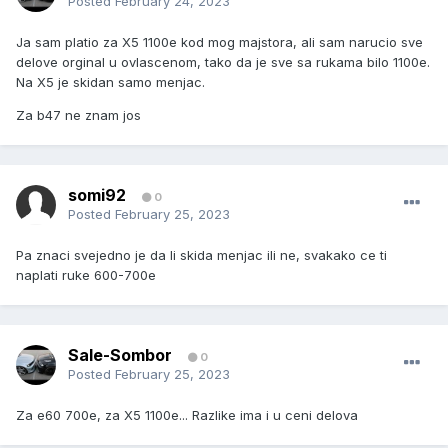
Posted
February 24, 2023
Ja sam platio za X5 1100e kod mog majstora, ali sam narucio sve
delove orginal u ovlascenom, tako da je sve sa rukama bilo 1100e.
Na X5 je skidan samo menjac.
Za b47 ne znam jos
somi92
0
Posted
February 25, 2023
Pa znaci svejedno je da li skida menjac ili ne, svakako ce ti
naplati ruke 600-700e
Sale-Sombor
0
Posted
February 25, 2023
Za e60 700e, za X5 1100e... Razlike ima i u ceni delova