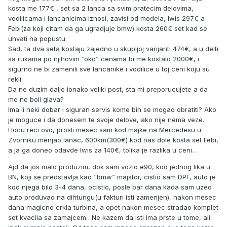
kosta me 177€ , set sa 2 lanca sa svim pratecim delovima,
vodilicama i lancanicima iznosi, zavisi od modela, Iwis 297€ a
Febi(za koji citam da ga ugradjuje bmw) kosta 260€ set kad se
uhvati na popustu.
Sad, ta dva seta kostaju zajedno u skupljoj varijanti 474€, a u delti
sa rukama po njihovim “oko” cenama bi me kostalo 2000€, i
sigurno ne bi zamenili sve lancanike i vodilice u toj ceni koju su
rekli.
Da ne duzim dalje ionako veliki post, sta mi preporucujete a da
me ne boli glava?
Ima li neki dobar i siguran servis kome bih se mogao obratiti? Ako
je moguce i da donesem te svoje delove, ako nije nema veze.
Hocu reci ovo, prosli mesec sam kod majke na Mercedesu u
Zvorniku menjao lanac, 600km(300€) kod nas dole kosta set Febi,
a ja ga doneo odavde Iwis za 140€, tolika je razlika u ceni…
Ajd da jos malo produzim, dok sam vozio e90, kod jednog lika u
BN, koji se predstavlja kao “bmw” majstor, cistio sam DPF, auto je
kod njega bilo 3-4 dana, ocistio, posle par dana kada sam uzeo
auto produvao na dihtungu(u fakturi isti zamenjen), nakon mesec
dana magicno crkla turbina, a opet nakon mesec stradao komplet
set kvacila sa zamajcem…Ne kazem da isti ima prste u tome, ali