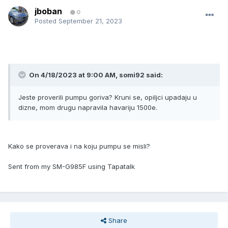
jboban
0
Posted
September 21, 2023
On 4/18/2023 at 9:00 AM,
somi92
said:
Jeste proverili pumpu goriva? Kruni se, opiljci upadaju u
dizne, mom drugu napravila havariju 1500e.
Kako se proverava i na koju pumpu se misli?
Sent from my SM-G985F using Tapatalk
Share