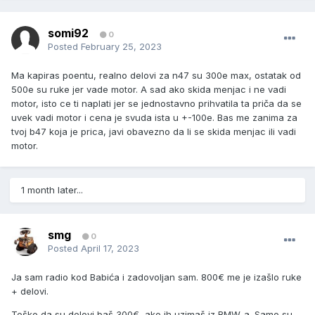
somi92
0
Posted
February 25, 2023
Ma kapiras poentu, realno delovi za n47 su 300e max, ostatak od
500e su ruke jer vade motor. A sad ako skida menjac i ne vadi
motor, isto ce ti naplati jer se jednostavno prihvatila ta priča da se
uvek vadi motor i cena je svuda ista u +-100e. Bas me zanima za
tvoj b47 koja je prica, javi obavezno da li se skida menjac ili vadi
motor.
1 month later...
smg
0
Posted
April 17, 2023
Ja sam radio kod Babića i zadovoljan sam. 800€ me je izašlo ruke
+ delovi.
Teško da su delovi baš 300€, ako ih uzimaš iz BMW-a. Samo su