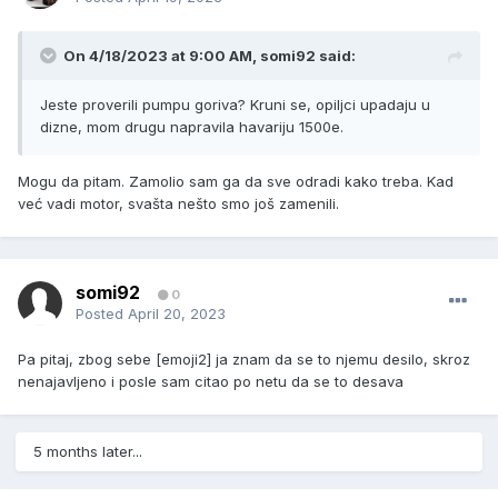
On 4/18/2023 at 9:00 AM,
somi92
said:
Jeste proverili pumpu goriva? Kruni se, opiljci upadaju u
dizne, mom drugu napravila havariju 1500e.
Mogu da pitam. Zamolio sam ga da sve odradi kako treba. Kad
već vadi motor, svašta nešto smo još zamenili.
somi92
0
Posted
April 20, 2023
Pa pitaj, zbog sebe [emoji2] ja znam da se to njemu desilo, skroz
nenajavljeno i posle sam citao po netu da se to desava
5 months later...