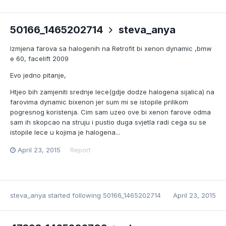
50166_1465202714
steva_anya
Izmjena farova sa halogenih na Retrofit bi xenon dynamic ,bmw
e 60, facelift 2009
Evo jedno pitanje,
Htjeo bih zamjeniti srednje lece(gdje dodze halogena sijalica) na
farovima dynamic bixenon jer sum mi se istopile prilikom
pogresnog koristenja. Cim sam uzeo ove bi xenon farove odma
sam ih skopcao na struju i pustio duga svjetla radi cega su se
istopile lece u kojima je halogena...
April 23, 2015
Report
steva_anya
started following
50166_1465202714
April 23, 2015