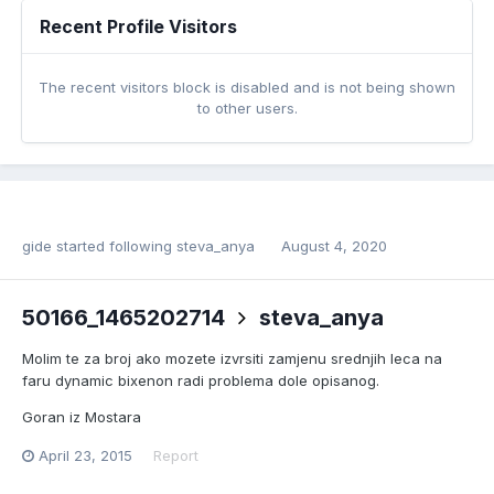
Recent Profile Visitors
The recent visitors block is disabled and is not being shown
to other users.
gide
started following
steva_anya
August 4, 2020
50166_1465202714
steva_anya
Molim te za broj ako mozete izvrsiti zamjenu srednjih leca na
faru dynamic bixenon radi problema dole opisanog.
Goran iz Mostara
April 23, 2015
Report