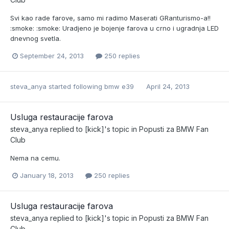
Svi kao rade farove, samo mi radimo Maserati GRanturismo-a!!
:smoke: :smoke: Uradjeno je bojenje farova u crno i ugradnja LED
dnevnog svetla.
September 24, 2013
250 replies
steva_anya
started following
bmw e39
April 24, 2013
Usluga restauracije farova
steva_anya
replied to
[kick]
's topic in
Popusti za BMW Fan
Club
Nema na cemu.
January 18, 2013
250 replies
Usluga restauracije farova
steva_anya
replied to
[kick]
's topic in
Popusti za BMW Fan
Club