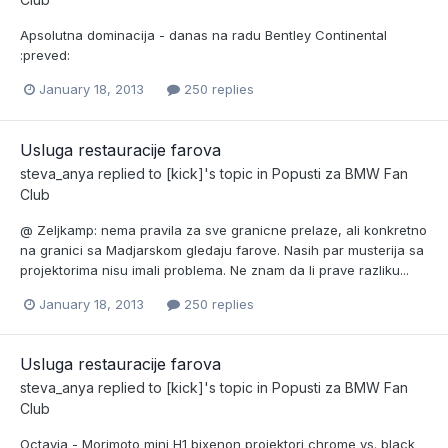
Apsolutna dominacija - danas na radu Bentley Continental
:preved:
January 18, 2013
250 replies
Usluga restauracije farova
steva_anya
replied to
[kick]
's topic in
Popusti za BMW Fan
Club
@ Zeljkamp: nema pravila za sve granicne prelaze, ali konkretno
na granici sa Madjarskom gledaju farove. Nasih par musterija sa
projektorima nisu imali problema. Ne znam da li prave razliku...
January 18, 2013
250 replies
Usluga restauracije farova
steva_anya
replied to
[kick]
's topic in
Popusti za BMW Fan
Club
Octavia - Morimoto mini H1 bixenon projektori chrome vs. black