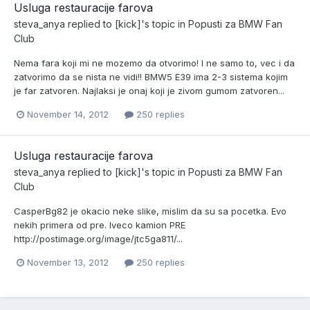
Usluga restauracije farova
steva_anya
replied to
[kick]
's topic in
Popusti za BMW Fan
Club
Nema fara koji mi ne mozemo da otvorimo! I ne samo to, vec i da
zatvorimo da se nista ne vidi!! BMW5 E39 ima 2-3 sistema kojim
je far zatvoren. Najlaksi je onaj koji je zivom gumom zatvoren...
November 14, 2012
250 replies
Usluga restauracije farova
steva_anya
replied to
[kick]
's topic in
Popusti za BMW Fan
Club
CasperBg82 je okacio neke slike, mislim da su sa pocetka. Evo
nekih primera od pre. Iveco kamion PRE
http://postimage.org/image/jtc5ga811/...
November 13, 2012
250 replies