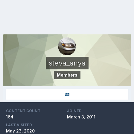
steva_anya
Members
CONTENT COUNT
JOINED
164
March 3, 2011
LAST VISITED
May 23, 2020