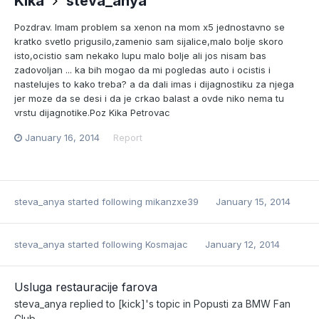
Kika
steva_anya
Pozdrav. Imam problem sa xenon na mom x5 jednostavno se
kratko svetlo prigusilo,zamenio sam sijalice,malo bolje skoro
isto,ocistio sam nekako lupu malo bolje ali jos nisam bas
zadovoljan ... ka bih mogao da mi pogledas auto i ocistis i
nastelujes to kako treba? a da dali imas i dijagnostiku za njega
jer moze da se desi i da je crkao balast a ovde niko nema tu
vrstu dijagnotike.Poz Kika Petrovac
January 16, 2014
Report
steva_anya
started following
mikanzxe39
January 15, 2014
steva_anya
started following
Kosmajac
January 12, 2014
Usluga restauracije farova
steva_anya
replied to
[kick]
's topic in
Popusti za BMW Fan
Club