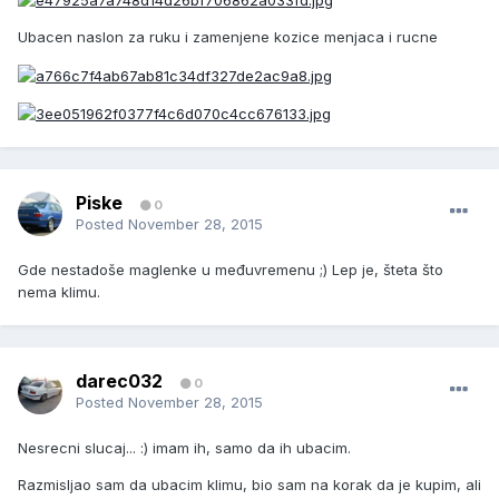
Ubacen naslon za ruku i zamenjene kozice menjaca i rucne
Piske
0
Posted
November 28, 2015
Gde nestadoše maglenke u međuvremenu ;) Lep je, šteta što
nema klimu.
darec032
0
Posted
November 28, 2015
Nesrecni slucaj... :) imam ih, samo da ih ubacim.
Razmisljao sam da ubacim klimu, bio sam na korak da je kupim, ali