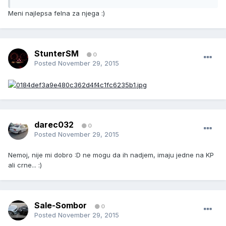
Meni najlepsa felna za njega :)
StunterSM
0
Posted
November 29, 2015
darec032
0
Posted
November 29, 2015
Nemoj, nije mi dobro :D ne mogu da ih nadjem, imaju jedne na KP
ali crne... :)
Sale-Sombor
0
Posted
November 29, 2015