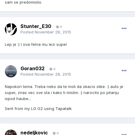
sam se predomislio.
Stunter_E30
0
Posted
November 28, 2015
Lep je :) I ova felna mu lezi super
Goran032
0
Posted
November 28, 2015
Napokon tema. Treba neko da te moli da okacis slike. :) auto je
super, znas vec sve sta i kako ti mislim. :) narocito po pitanju
ispod haube...
Sent from my LG G2 using Tapatalk
nedeljkovic
0