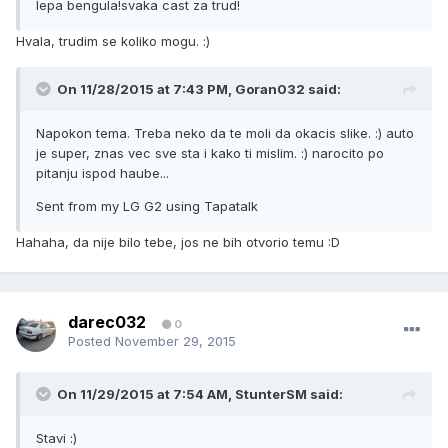
lepa bengula!svaka cast za trud!
Hvala, trudim se koliko mogu. :)
On 11/28/2015 at 7:43 PM, Goran032 said:
Napokon tema. Treba neko da te moli da okacis slike. :) auto
je super, znas vec sve sta i kako ti mislim. :) narocito po
pitanju ispod haube...
Sent from my LG G2 using Tapatalk
Hahaha, da nije bilo tebe, jos ne bih otvorio temu :D
darec032
0
Posted
November 29, 2015
On 11/29/2015 at 7:54 AM, StunterSM said:
Stavi :)