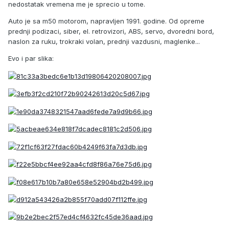
nedostatak vremena me je sprecio u tome.
Auto je sa m50 motorom, napravljen 1991. godine. Od opreme
prednji podizaci, siber, el. retrovizori, ABS, servo, dvoredni bord,
naslon za ruku, trokraki volan, prednji vazdusni, maglenke...
Evo i par slika: