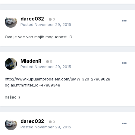
darec032
0
Posted
November 29, 2015
Ovo je vec van mojih mogucnosti :D
MladenR
0
Posted
November 29, 2015
http://www.kupujemprodajem.com/BMW-320-27809028-
oglas.htm?filter_id=47889348
našao ;)
darec032
0
Posted
November 29, 2015