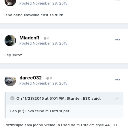
Posted
November 28, 2015
lepa bengula!svaka cast za trud!
MladenR
0
Posted
November 28, 2015
Lep skroz
darec032
0
Posted
November 29, 2015
On 11/28/2015 at 5:01 PM, Stunter_E30 said:
Lep je :) I ova felna mu lezi super
Razmisljao sam jedno vreme, a i sad da mu stavim style 44... :D