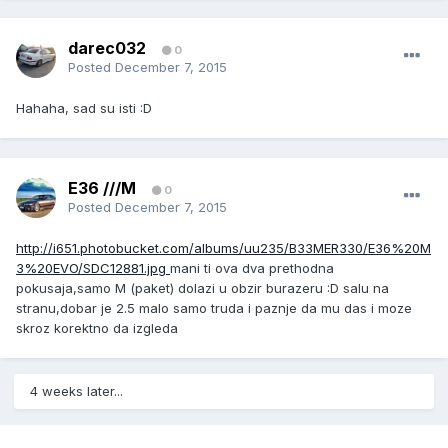
darec032
0
Posted
December 7, 2015
Hahaha, sad su isti :D
E36 ///M
0
Posted
December 7, 2015
http://i651.photobucket.com/albums/uu235/B33MER330/E36%20M
3%20EVO/SDC12881.jpg
mani ti ova dva prethodna
pokusaja,samo M (paket) dolazi u obzir burazeru :D salu na
stranu,dobar je 2.5 malo samo truda i paznje da mu das i moze
skroz korektno da izgleda
4 weeks later...