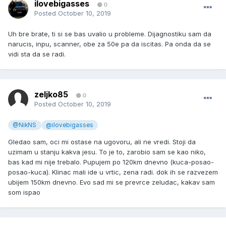
ilovebigasses
0
Posted
October 10, 2019
Uh bre brate, ti si se bas uvalio u probleme. Dijagnostiku sam da
narucis, inpu, scanner, obe za 50e pa da iscitas. Pa onda da se
vidi sta da se radi.
zeljko85
0
Posted
October 10, 2019
@NikNS
@ilovebigasses
Gledao sam, oci mi ostase na ugovoru, ali ne vredi. Stoji da
uzimam u stanju kakva jesu. To je to, zarobio sam se kao niko,
bas kad mi nije trebalo. Pupujem po 120km dnevno (kuca-posao-
posao-kuca). Klinac mali ide u vrtic, zena radi. dok ih se razvezem
ubijem 150km dnevno. Evo sad mi se prevrce zeludac, kakav sam
som ispao