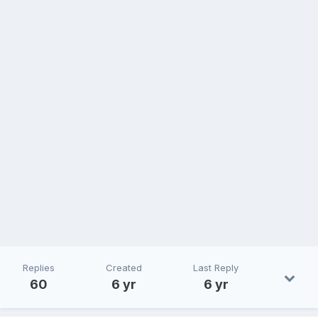
Replies
Created
Last Reply
60
6 yr
6 yr