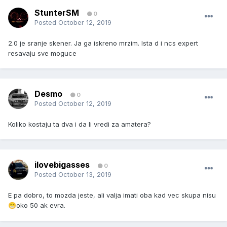
StunterSM
0
Posted
October 12, 2019
2.0 je sranje skener. Ja ga iskreno mrzim. Ista d i ncs expert
resavaju sve moguce
Desmo
0
Posted
October 12, 2019
Koliko kostaju ta dva i da li vredi za amatera?
ilovebigasses
0
Posted
October 13, 2019
E pa dobro, to mozda jeste, ali valja imati oba kad vec skupa nisu
oko 50 ak evra.
😁