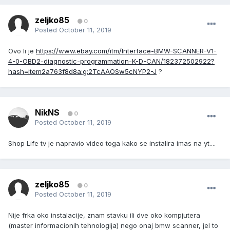
zeljko85
0
Posted
October 11, 2019
Ovo li je
https://www.ebay.com/itm/Interface-BMW-SCANNER-V1-
4-0-OBD2-diagnostic-programmation-K-D-CAN/182372502922?
hash=item2a763f8d8a:g:2TcAAOSw5cNYP2-J
?
NikNS
0
Posted
October 11, 2019
Shop Life tv je napravio video toga kako se instalira imas na yt....
zeljko85
0
Posted
October 11, 2019
Nije frka oko instalacije, znam stavku ili dve oko kompjutera
(master informacionih tehnologija) nego onaj bmw scanner, jel to