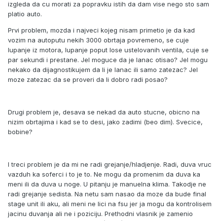
izgleda da cu morati za popravku istih da dam vise nego sto sam
platio auto.
Prvi problem, mozda i najveci kojeg nisam primetio je da kad
vozim na autoputu nekih 3000 obrtaja povremeno, se cuje
lupanje iz motora, lupanje poput lose ustelovanih ventila, cuje se
par sekundi i prestane. Jel moguce da je lanac otisao? Jel mogu
nekako da dijagnostikujem da li je lanac ili samo zatezac? Jel
moze zatezac da se proveri da li dobro radi posao?
Drugi problem je, desava se nekad da auto stucne, obicno na
nizim obrtajima i kad se to desi, jako zadimi (beo dim). Svecice,
bobine?
I treci problem je da mi ne radi grejanje/hladjenje. Radi, duva vruc
vazduh ka soferci i to je to. Ne mogu da promenim da duva ka
meni ili da duva u noge. U pitanju je manuelna klima. Takodje ne
radi grejanje sedista. Na netu sam nasao da moze da bude final
stage unit ili aku, ali meni ne lici na fsu jer ja mogu da kontrolisem
jacinu duvanja ali ne i poziciju. Prethodni vlasnik je zamenio