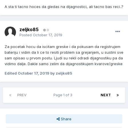
A sta ti tacno hoces da gledas na dijagnostici, ali tacno bas reci..?
zeljko85
0
Posted
October 17, 2019
Za pocetak hocu da iscitam greske i da pokusam da registrujem
bateriju i vidim da li ce to resiti problem sa grejanjem, u sustini sve
sam opisao u prvom postu. Ljudi su rekli odradi dijagnostiku pa da
vidimo dalje. Dakle samo zelim da dijagnostikujem kvarove/greske
Edited
October 17, 2019
by zeljko85
PREV
Page 1 of 3
NEXT
Share