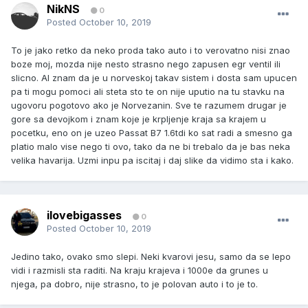
NikNS
0
Posted
October 10, 2019
To je jako retko da neko proda tako auto i to verovatno nisi znao
boze moj, mozda nije nesto strasno nego zapusen egr ventil ili
slicno. Al znam da je u norveskoj takav sistem i dosta sam upucen
pa ti mogu pomoci ali steta sto te on nije uputio na tu stavku na
ugovoru pogotovo ako je Norvezanin. Sve te razumem drugar je
gore sa devojkom i znam koje je krpljenje kraja sa krajem u
pocetku, eno on je uzeo Passat B7 1.6tdi ko sat radi a smesno ga
platio malo vise nego ti ovo, tako da ne bi trebalo da je bas neka
velika havarija. Uzmi inpu pa iscitaj i daj slike da vidimo sta i kako.
ilovebigasses
0
Posted
October 10, 2019
Jedino tako, ovako smo slepi. Neki kvarovi jesu, samo da se lepo
vidi i razmisli sta raditi. Na kraju krajeva i 1000e da grunes u
njega, pa dobro, nije strasno, to je polovan auto i to je to.