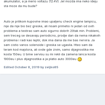
akumulator, a ja merio voltazu (12.4V). Jel mozda ima neko ideju
sta moze da mu bude?
Auto je prilikom kupovine imao upaljenu check engine lampicu,
nije da nije bio bez greske, ali nisam primetio ni jedan od ovih
problema a testirao sam auto sigurno dobrih 20tak min. Problemi,
sem treceg se desavaju periodicno, prodje dan da nema nikakvih
problema i radi kao leptir, dok ima dana da me bas nervira. Ja
sam cistio vanos solenoide i greska se ugasila. Hteo sam da
teram kod majstora, ali ovde gde zivim, samo dijagnostika me
kosta 150eu. U bmw servisu su mi rekli da zamena lanca kosta
1900eu i plus dijagnostika a ja platio auto 3000eu
Edited
October 8, 2019
by zeljko85