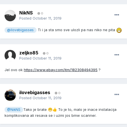
NikNS
0
Posted
October 11, 2019
Ti i ja sta smo sve ulozli pa nas niko ne pita
@ilovebigasses
zeljko85
0
Posted
October 11, 2019
Jel ovo ok
https://www.ebay.com/itm/182308494395
?
ilovebigasses
0
Posted
October 11, 2019
Tako je brate
To je to, malo je inace instalacija
😁
👍
@NikNS
komplikovana ali resava se i uzmi jos bmw scanner.