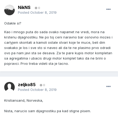
NikNS
0
Posted
October 8, 2019
Odakle si?
Kao i mnogo puta do sada ovako napamet ne vredi, mora na
krstenu dijagnostiku. Ne po toj ceni naravno bar osnovno mozes i
carlyjem skontati a kamoli ostale stvari koje te muce, beli dim
svakako je los i sve sto si naveo ali da te ne plasimo prvo odradi
ovo pa nam javi sta se desava. Za te pare kupis motor kompletan
sa agregatima i ubacis drugi motor komplet tako da ne brini o
popravci. Prvo treba videti sta je tacno.
zeljko85
0
Posted
October 8, 2019
Kristiansand, Norveska,
Nista, narucio sam dijagnostiku pa kad stigne pisem.