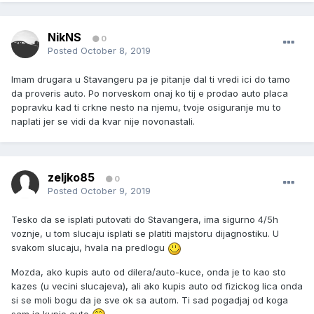
NikNS
0
Posted
October 8, 2019
Imam drugara u Stavangeru pa je pitanje dal ti vredi ici do tamo
da proveris auto. Po norveskom onaj ko tij e prodao auto placa
popravku kad ti crkne nesto na njemu, tvoje osiguranje mu to
naplati jer se vidi da kvar nije novonastali.
zeljko85
0
Posted
October 9, 2019
Tesko da se isplati putovati do Stavangera, ima sigurno 4/5h
voznje, u tom slucaju isplati se platiti majstoru dijagnostiku. U
svakom slucaju, hvala na predlogu
Mozda, ako kupis auto od dilera/auto-kuce, onda je to kao sto
kazes (u vecini slucajeva), ali ako kupis auto od fizickog lica onda
si se moli bogu da je sve ok sa autom. Ti sad pogadjaj od koga
sam ja kupio auto