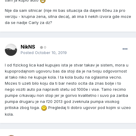
Nije da sam sitnicar (nije mi bas situacija da dajem 60eu za pro
verziju - krupna zena, sitna deca), ali ima li nekih izvora gde moze
da se nadje Carly za dz?
NikNS
0
Posted
October 10, 2019
I od fizickog lica kad kupujes ista je stvar takav je sistem, mora u
kupoprodajnom ugovoru bas da stoji da je na tvoju odgovornost
al tako niko ne kupuje kola. I ta kola budu na oglasima vecno.
Mozes ti uzeti bilo koju da ti bar nesto ocita da znas bolje i to
nego voziti auto pa napraviti stetu od 1000e i vise. Tamo recimo
pumpe crkavaju non stop jer je gorivo kvalitetno i suvo pa zariba
pumpa drugaru je na f20 2013 god zveknula pumpa visokog
pritiska zbog toga.
Pregledaj ti dobro ugovor pod kojim si uzeo
kola.