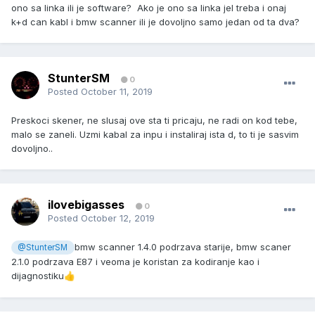
ono sa linka ili je software? Ako je ono sa linka jel treba i onaj
k+d can kabl i bmw scanner ili je dovoljno samo jedan od ta dva?
StunterSM
0
Posted
October 11, 2019
Preskoci skener, ne slusaj ove sta ti pricaju, ne radi on kod tebe,
malo se zaneli. Uzmi kabal za inpu i instaliraj ista d, to ti je sasvim
dovoljno..
ilovebigasses
0
Posted
October 12, 2019
bmw scanner 1.4.0 podrzava starije, bmw scaner
@StunterSM
2.1.0 podrzava E87 i veoma je koristan za kodiranje kao i
dijagnostiku
👍