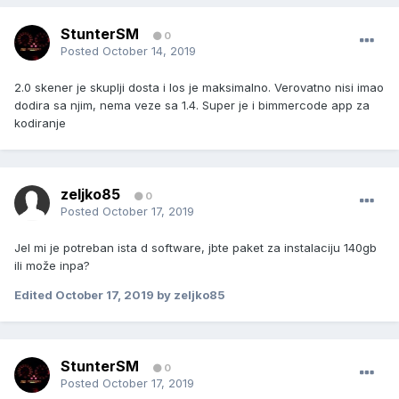
StunterSM
0
Posted
October 14, 2019
2.0 skener je skuplji dosta i los je maksimalno. Verovatno nisi imao
dodira sa njim, nema veze sa 1.4. Super je i bimmercode app za
kodiranje
zeljko85
0
Posted
October 17, 2019
Jel mi je potreban ista d software, jbte paket za instalaciju 140gb
ili može inpa?
Edited
October 17, 2019
by zeljko85
StunterSM
0
Posted
October 17, 2019