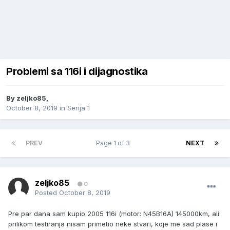
Problemi sa 116i i dijagnostika
By
zeljko85
,
October 8, 2019
in
Serija 1
PREV
Page 1 of 3
NEXT
zeljko85
0
Posted
October 8, 2019
Pre par dana sam kupio 2005 116i (motor: N45B16A) 145000km, ali
prilikom testiranja nisam primetio neke stvari, koje me sad plase i