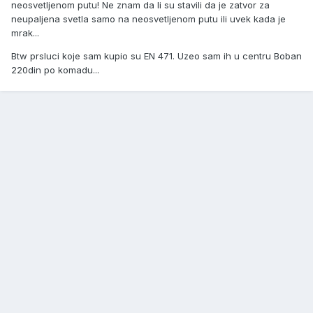
neosvetljenom putu! Ne znam da li su stavili da je zatvor za
neupaljena svetla samo na neosvetljenom putu ili uvek kada je
mrak...
Btw prsluci koje sam kupio su EN 471. Uzeo sam ih u centru Boban
220din po komadu...