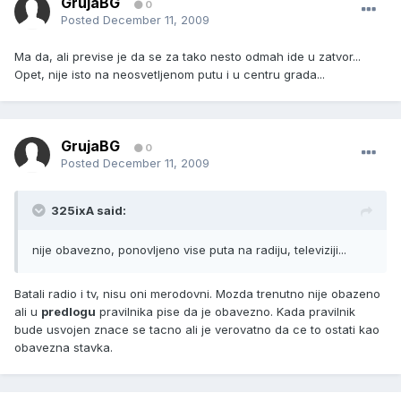
GrujaBG
0
Posted
December 11, 2009
Ma da, ali previse je da se za tako nesto odmah ide u zatvor...
Opet, nije isto na neosvetljenom putu i u centru grada...
GrujaBG
0
Posted
December 11, 2009
325ixA said:
nije obavezno, ponovljeno vise puta na radiju, televiziji...
Batali radio i tv, nisu oni merodovni. Mozda trenutno nije obazeno
ali u
predlogu
pravilnika pise da je obavezno. Kada pravilnik
bude usvojen znace se tacno ali je verovatno da ce to ostati kao
obavezna stavka.