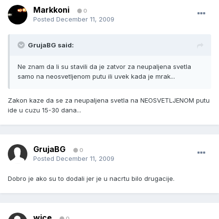
Markkoni
0
Posted
December 11, 2009
GrujaBG said:
Ne znam da li su stavili da je zatvor za neupaljena svetla
samo na neosvetljenom putu ili uvek kada je mrak...
Zakon kaze da se za neupaljena svetla na NEOSVETLJENOM putu
ide u cuzu 15-30 dana...
GrujaBG
0
Posted
December 11, 2009
Dobro je ako su to dodali jer je u nacrtu bilo drugacije.
wice
0