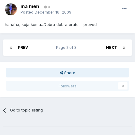
ma men
0
Posted
December 16, 2009
hahaha, koja šema...Dobra dobra brate... :preved:
PREV
Page 2 of 3
NEXT
Share
Followers
0
Go to topic listing