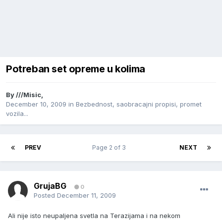
Potreban set opreme u kolima
By
///Misic
,
December 10, 2009
in
Bezbednost, saobracajni propisi, promet
vozila...
PREV
Page 2 of 3
NEXT
GrujaBG
0
Posted
December 11, 2009
Ali nije isto neupaljena svetla na Terazijama i na nekom