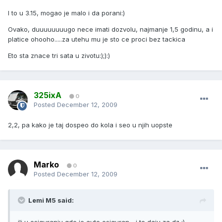
I to u 3.15, mogao je malo i da porani:)
Ovako, duuuuuuuugo nece imati dozvolu, najmanje 1,5 godinu, a i
platice ohooho.....za utehu mu je sto ce proci bez tackica
Eto sta znace tri sata u zivotu:);):)
325ixA
0
Posted
December 12, 2009
2,2, pa kako je taj dospeo do kola i seo u njih uopste
Marko
0
Posted
December 12, 2009
Lemi M5 said: