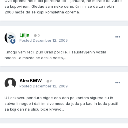
Ova oprema neće biti potrebna do 1. januara, ne morate da žurite
sa kupovinom. Gledao sam neke cene, čini mi se da za nekih
2000 može da se kupi kompletna oprema.
Ljilja
0
Posted
December 12, 2009
...mogu vam reci...pun Grad policije...i zaustavljenih vozila
nocas....a mozda se desilo nesto,...
AlexBMW
0
Posted
December 12, 2009
U Leskovcu pandura nigde ceo dan pa kontam sigurno su ih
zatvorili negde i dali im zivo meso da jedu pa kad ih budu pustili
za koji dan na ulicu bice krvavo...