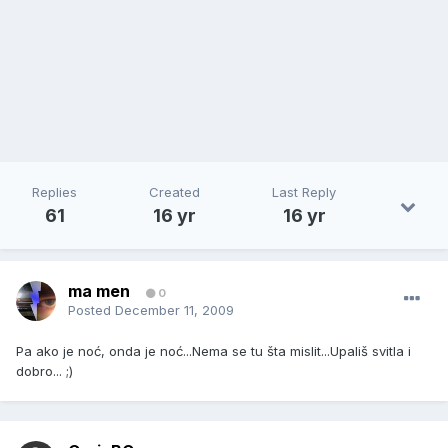
Replies
Created
Last Reply
61
16 yr
16 yr
ma men
0
Posted
December 11, 2009
Pa ako je noć, onda je noć...Nema se tu šta mislit...Upališ svitla i
dobro... ;)