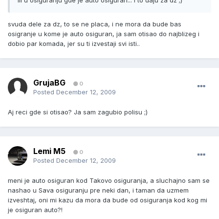
ili u osiguranju gde je auto osiguran... i to daju za dz ;)
svuda dele za dz, to se ne placa, i ne mora da bude bas
osigranje u kome je auto osiguran, ja sam otisao do najblizeg i
dobio par komada, jer su ti izvestaji svi isti..
GrujaBG
0
Posted
December 12, 2009
Aj reci gde si otisao? Ja sam zagubio polisu ;)
Lemi M5
0
Posted
December 12, 2009
meni je auto osiguran kod Takovo osiguranja, a sluchajno sam se
nashao u Sava osiguranju pre neki dan, i taman da uzmem
izveshtaj, oni mi kazu da mora da bude od osiguranja kod kog mi
je osiguran auto?!