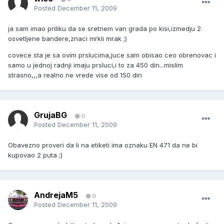
Posted
December 11, 2009
ja sam imao priliku da se sretnem van grada po kisi,izmedju 2
osvetljene bandere,znaci mrkli mrak ;)
covece sta je sa ovim prslucima,juce sam obisao ceo obrenovac i
samo u jednoj radnji imaju prsluci,i to za 450 din...mislim
strasno,,,a realno ne vrede vise od 150 din
GrujaBG
0
Posted
December 11, 2009
Obavezno proveri da li na etiketi ima oznaku EN 471 da ne bi
kupovao 2 puta ;)
AndrejaM5
0
Posted
December 11, 2009