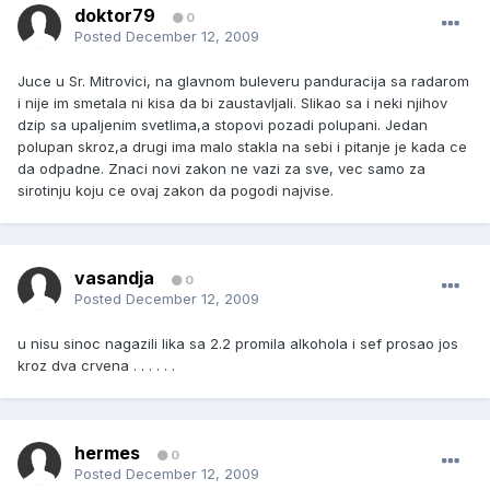
doktor79
0
Posted
December 12, 2009
Juce u Sr. Mitrovici, na glavnom buleveru panduracija sa radarom
i nije im smetala ni kisa da bi zaustavljali. Slikao sa i neki njihov
dzip sa upaljenim svetlima,a stopovi pozadi polupani. Jedan
polupan skroz,a drugi ima malo stakla na sebi i pitanje je kada ce
da odpadne. Znaci novi zakon ne vazi za sve, vec samo za
sirotinju koju ce ovaj zakon da pogodi najvise.
vasandja
0
Posted
December 12, 2009
u nisu sinoc nagazili lika sa 2.2 promila alkohola i sef prosao jos
kroz dva crvena . . . . . .
hermes
0
Posted
December 12, 2009