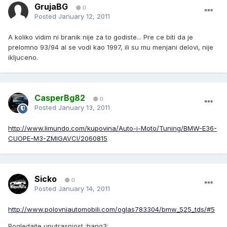
GrujaBG
0
Posted
January 12, 2011
A koliko vidim ni branik nije za to godiste... Pre ce biti da je
prelomno 93/94 al se vodi kao 1997, ili su mu menjani delovi, nije
ikljuceno.
CasperBg82
0
Posted
January 13, 2011
http://www.limundo.com/kupovina/Auto-i-Moto/Tuning/BMW-E36-
CUOPE-M3-ZMIGAVCI/2060815
Sicko
0
Posted
January 14, 2011
http://www.polovniautomobili.com/oglas783304/bmw_525_tds/#5
Pogledajte unutrasnjost :hang3: