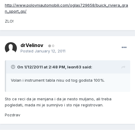
http://www.polovniautomobili.com/oglas729658/buick_riviera_gra
n_sport_gs/
ZLO!
drVelinov
0
Posted
January 12, 2011
On 1/12/2011 at 2:48 PM, leon63 said:
Volan i instrument tabla nisu od tog godista 100%.
Sto ce reci da je menjana i da je nesto muljano, ali treba
pogledati, mada mi je sumnjivo i sto nije registrovan.
Pozdrav