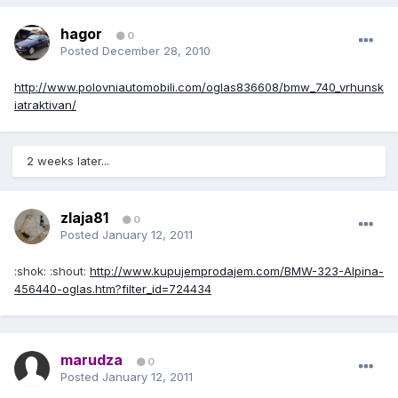
hagor
0
Posted
December 28, 2010
http://www.polovniautomobili.com/oglas836608/bmw_740_vrhunsk
iatraktivan/
2 weeks later...
zlaja81
0
Posted
January 12, 2011
:shok: :shout:
http://www.kupujemprodajem.com/BMW-323-Alpina-
456440-oglas.htm?filter_id=724434
marudza
0
Posted
January 12, 2011