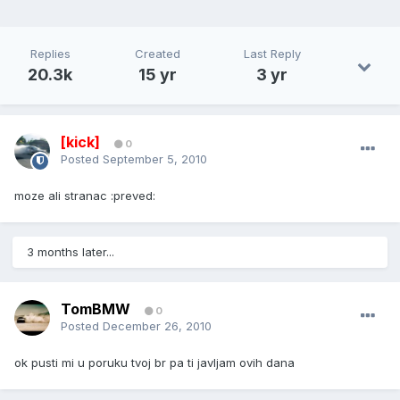
Replies
Created
Last Reply
20.3k
15 yr
3 yr
[kick]
0
Posted
September 5, 2010
moze ali stranac :preved:
3 months later...
TomBMW
0
Posted
December 26, 2010
ok pusti mi u poruku tvoj br pa ti javljam ovih dana