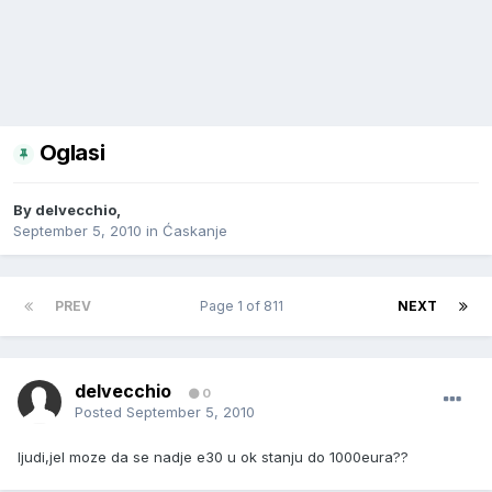
Oglasi
By
delvecchio
,
September 5, 2010
in
Ćaskanje
PREV
Page 1 of 811
NEXT
delvecchio
0
Posted
September 5, 2010
ljudi,jel moze da se nadje e30 u ok stanju do 1000eura??