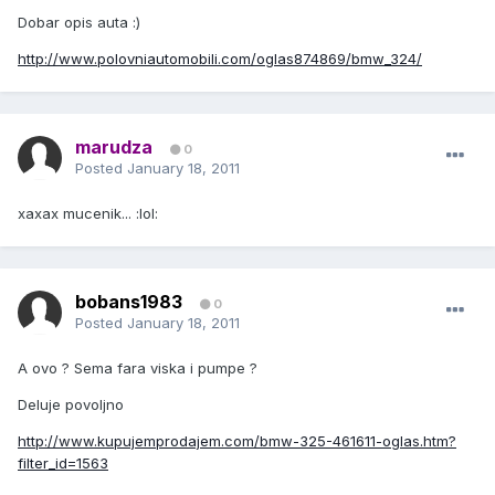
Dobar opis auta :)
http://www.polovniautomobili.com/oglas874869/bmw_324/
marudza
0
Posted
January 18, 2011
xaxax mucenik... :lol:
bobans1983
0
Posted
January 18, 2011
A ovo ? Sema fara viska i pumpe ?
Deluje povoljno
http://www.kupujemprodajem.com/bmw-325-461611-oglas.htm?
filter_id=1563