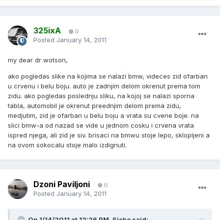
325ixA
0
Posted
January 14, 2011
my dear dr wotson,
ako pogledas slike na kojima se nalazi bmw, videces zid ofarban
u crvenu i belu boju. auto je zadnjim delom okrenut prema tom
zidu. ako pogledas poslednju sliku, na kojoj se nalazi sporna
tabla, automobil je okrenut preednjim delom prema zidu,
medjutim, zid je ofarban u belu boju a vrata su cvene boje. na
slici bmw-a od nazad se vide u jednom cosku i crvena vrata
ispred njega, ali zid je siv. brisaci na bmwu stoje lepo, sklopljeni a
na ovom sokocalu stoje malo izdignuti.
Dzoni Paviljoni
0
Posted
January 14, 2011
On 1/14/2011 at 12:26 PM, Sicko said: