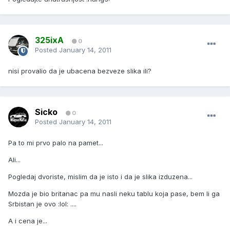
325ixA
0
Posted
January 14, 2011
nisi provalio da je ubacena bezveze slika ili?
Sicko
0
Posted
January 14, 2011
Pa to mi prvo palo na pamet...
Ali...
Pogledaj dvoriste, mislim da je isto i da je slika izduzena...
Mozda je bio britanac pa mu nasli neku tablu koja pase, bem li ga
Srbistan je ovo :lol: ....
A i cena je...