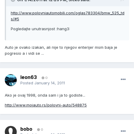
http://www.polovniautomobili.com/oglas783304/bmw_525_td
s/#5
Pogledajte unutrasnjost :hang3:
Auto je ovako izakan, ali nije to njegov enterijer msm baja je
pogresio a i vidi se ...
leon63
0
Posted
January 14, 2011
Ako je ovaj 1998, onda sam i ja to godiste...
http://www.mojauto.rs/polovni-auto/548875
bobo
0