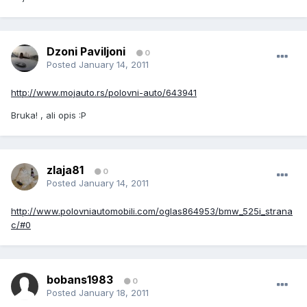
Dzoni Paviljoni
0
Posted
January 14, 2011
http://www.mojauto.rs/polovni-auto/643941
Bruka! , ali opis :P
zlaja81
0
Posted
January 14, 2011
http://www.polovniautomobili.com/oglas864953/bmw_525i_strana
c/#0
bobans1983
0
Posted
January 18, 2011