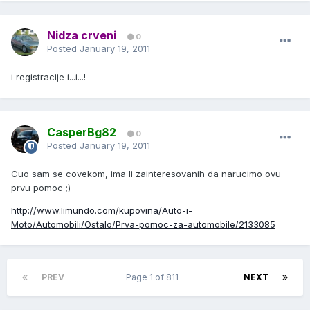
Nidza crveni
0
Posted
January 19, 2011
i registracije i...i...!
CasperBg82
0
Posted
January 19, 2011
Cuo sam se covekom, ima li zainteresovanih da narucimo ovu
prvu pomoc ;)
http://www.limundo.com/kupovina/Auto-i-
Moto/Automobili/Ostalo/Prva-pomoc-za-automobile/2133085
PREV
Page 1 of 811
NEXT