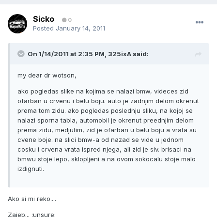
Sicko
0
Posted
January 14, 2011
On 1/14/2011 at 2:35 PM, 325ixA said:
my dear dr wotson,
ako pogledas slike na kojima se nalazi bmw, videces zid
ofarban u crvenu i belu boju. auto je zadnjim delom okrenut
prema tom zidu. ako pogledas poslednju sliku, na kojoj se
nalazi sporna tabla, automobil je okrenut preednjim delom
prema zidu, medjutim, zid je ofarban u belu boju a vrata su
cvene boje. na slici bmw-a od nazad se vide u jednom
cosku i crvena vrata ispred njega, ali zid je siv. brisaci na
bmwu stoje lepo, sklopljeni a na ovom sokocalu stoje malo
izdignuti.
Ako si mi reko....
Zajeb... :unsure: