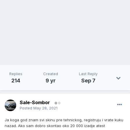
Replies
Created
Last Reply
214
9 yr
Sep 7
Sale-Sombor
0
Posted
May 28, 2021
Ja koga god znam svi skinu pre tehnickog, registruju i vrate kuku
nazad. Ako sam dobro skontao oko 20 000 izadje atest