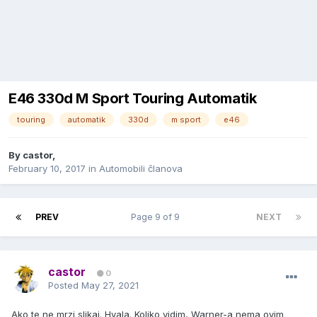
E46 330d M Sport Touring Automatik
touring
automatik
330d
m sport
e46
By
castor
,
February 10, 2017
in
Automobili članova
PREV
Page 9 of 9
NEXT
castor
0
Posted
May 27, 2021
Ako te ne mrzi slikaj. Hvala. Koliko vidim, Warner-a nema ovim