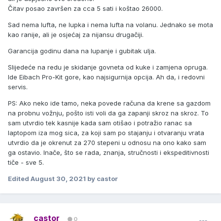
Čitav posao završen za cca 5 sati i koštao 26000.
Sad nema lufta, ne lupka i nema lufta na volanu. Jednako se mota
kao ranije, ali je osjećaj za nijansu drugačiji.
Garancija godinu dana na lupanje i gubitak ulja.
Slijedeće na redu je skidanje govneta od kuke i zamjena opruga.
Ide Eibach Pro-Kit gore, kao najsigurnija opcija. Ah da, i redovni
servis.
PS: Ako neko ide tamo, neka povede računa da krene sa gazdom
na probnu vožnju, pošto isti voli da ga zapanji skroz na skroz. To
sam utvrdio tek kasnije kada sam otišao i potražio ranac sa
laptopom iza mog sica, za koji sam po stajanju i otvaranju vrata
utvrdio da je okrenut za 270 stepeni u odnosu na ono kako sam
ga ostavio. Inače, što se rada, znanja, stručnosti i ekspeditivnosti
tiče - sve 5.
Edited
August 30, 2021
by castor
castor
0