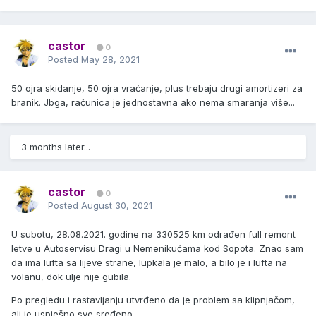
castor
0
Posted
May 28, 2021
50 ojra skidanje, 50 ojra vraćanje, plus trebaju drugi amortizeri za
branik. Jbga, računica je jednostavna ako nema smaranja više...
3 months later...
castor
0
Posted
August 30, 2021
U subotu, 28.08.2021. godine na 330525 km odrađen full remont
letve u Autoservisu Dragi u Nemenikućama kod Sopota. Znao sam
da ima lufta sa lijeve strane, lupkala je malo, a bilo je i lufta na
volanu, dok ulje nije gubila.
Po pregledu i rastavljanju utvrđeno da je problem sa klipnjačom,
ali je uspješno sve sređeno.