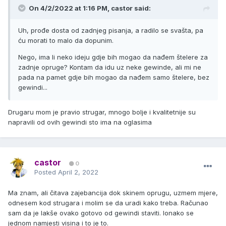
On 4/2/2022 at 1:16 PM,
castor
said:
Uh, prođe dosta od zadnjeg pisanja, a radilo se svašta, pa
ću morati to malo da dopunim.
Nego, ima li neko ideju gdje bih mogao da nađem štelere za
zadnje opruge? Kontam da idu uz neke gewinde, ali mi ne
pada na pamet gdje bih mogao da nađem samo štelere, bez
gewindi...
Drugaru mom je pravio strugar, mnogo bolje i kvalitetnije su
napravili od ovih gewindi sto ima na oglasima
castor
0
Posted
April 2, 2022
Ma znam, ali čitava zajebancija dok skinem oprugu, uzmem mjere,
odnesem kod strugara i molim se da uradi kako treba. Računao
sam da je lakše ovako gotovo od gewindi staviti. Ionako se
jednom namjesti visina i to je to.