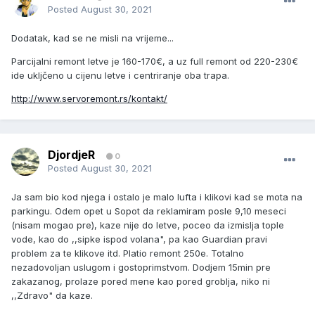
Posted
August 30, 2021
Dodatak, kad se ne misli na vrijeme...
Parcijalni remont letve je 160-170€, a uz full remont od 220-230€
ide ukljčeno u cijenu letve i centriranje oba trapa.
http://www.servoremont.rs/kontakt/
DjordjeR
0
Posted
August 30, 2021
Ja sam bio kod njega i ostalo je malo lufta i klikovi kad se mota na
parkingu. Odem opet u Sopot da reklamiram posle 9,10 meseci
(nisam mogao pre), kaze nije do letve, poceo da izmislja tople
vode, kao do ,,sipke ispod volana", pa kao Guardian pravi
problem za te klikove itd. Platio remont 250e. Totalno
nezadovoljan uslugom i gostoprimstvom. Dodjem 15min pre
zakazanog, prolaze pored mene kao pored groblja, niko ni
,,Zdravo" da kaze.