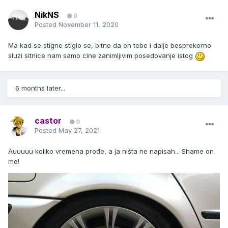
NikNS
0
Posted
November 11, 2020
Ma kad se stigne stiglo se, bitno da on tebe i dalje besprekorno
sluzi sitnice nam samo cine zanimljivim posedovanje istog
6 months later...
castor
0
Posted
May 27, 2021
Auuuuu koliko vremena prođe, a ja ništa ne napisah... Shame on
me!