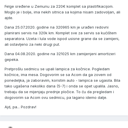
Felge sređene u Zemunu za 220€ komplet sa plastifikacijom.
Moglo je i bolje, ima nekih sitnica sa kojima nisam zadovoljan, ali
ajde.
Dana 25.07.2020. godine na 320965 km je urađen redovni
planirani servis na 320k km. Komplet sve za servis sa kućištem
separatora. Uzeta i lula vode ispod usisne grane da se zamijeni,
ali ostavljeno za neki drugi put.
Dana 04.08.2020. godine na 321025 km zamijenjeni amortizeri
gepeka.
Pretprošlu sedmicu se upali lampica za kočnice. Pogledam
kočnice, ima mesa. Dogovorim se sa Acom da ga zovem od
ponedeljka, ja zaboravim, koristim auto - lampica se ugasila. Bila
tako ugašena nekoliko dana (5-7) i onda se opet upalila. Jasno,
trebaju da se mijenjaju prednje pločice. To ću da pregledam i
dogovorim sa Acom ovu sedmicu, pa lagano idemo dalje.
Ajd, pa... Pozdrav!