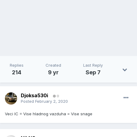
Replies
Created
Last Reply
214
9 yr
Sep 7
Djoksa530i
0
Posted
February 2, 2020
Veci IC = Vise hladnog vazduha = Vise snage