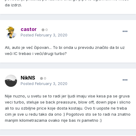
da izdrzi.
castor
0
Posted
February 3, 2020
Ali, auto je već čipovan... To bi onda u prevodu značilo da bi uz
veći IC trebao i veći/drugi turbo?
NikNS
0
Posted
February 3, 2020
Nije nuzno, u svetu se to radi jer ljudi imaju vise kesa pa se gruva
veci turbo, steluje se back preassure, blow off, down pipe i slicno
ali to su ozbiljne price koje dosta kostaju. Ovo ti uopste ne treba
cim je sve u redu tako da ono :) Pogotovo sto se to radi na znatno
manjim kilometrazama
ovako nije bas ni pametno
:)