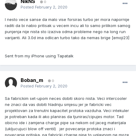
NikNS
0
Posted
February 2, 2020
I nesto vece sanse da malo vise forsiras turbo jer mora napornije
raditi da bi nabio pritisak u vecem incu ali to samo prilikom samog
punjenja nije nista sto izaziva odma probleme nego na long run
varijanti. Ali 3.0d ima odlican turbo tako da nemas brige [emoji23]
Sent from my iPhone using Tapatalk
Boban_m
0
Posted
February 2, 2020
Sa fabrickim set-upom neces dobiti skoro nista. Veci intercooler
ne znaci da vas dobiti hladniju smjesu jer je fabricki vec
projektovan za trenutni kapacitet protoka vazduha. Veci intekuler
je potreban kada ili ako planiras da tjuniras/cipujes motor. Tad
obicno ide i zamjena charge pipe sa nekom od jaceg materijala
(ukljucujuci blow off ventil) jer povecanje protoka znaci i
povecanje pritiska, pa fabricki charge pipe to uglavnom ne moze