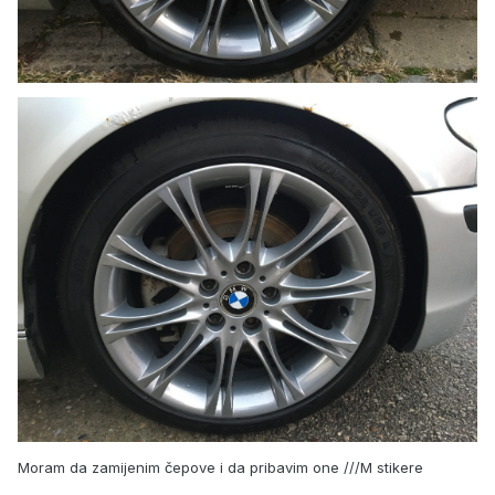
Moram da zamijenim čepove i da pribavim one ///M stikere