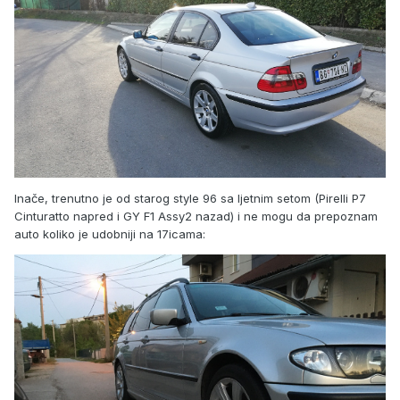
Inače, trenutno je od starog style 96 sa ljetnim setom (Pirelli P7
Cinturatto napred i GY F1 Assy2 nazad) i ne mogu da prepoznam
auto koliko je udobniji na 17icama: