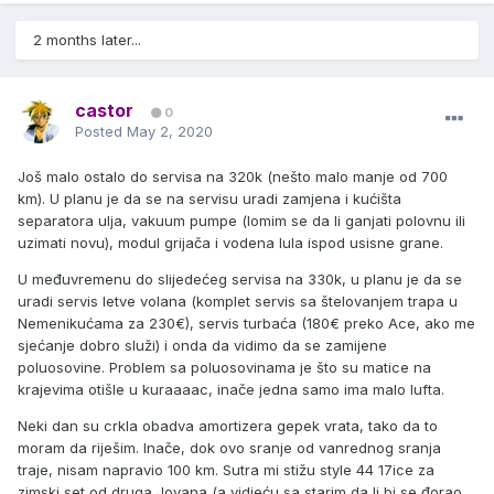
2 months later...
castor
0
Posted
May 2, 2020
Još malo ostalo do servisa na 320k (nešto malo manje od 700
km). U planu je da se na servisu uradi zamjena i kućišta
separatora ulja, vakuum pumpe (lomim se da li ganjati polovnu ili
uzimati novu), modul grijača i vodena lula ispod usisne grane.
U međuvremenu do slijedećeg servisa na 330k, u planu je da se
uradi servis letve volana (komplet servis sa štelovanjem trapa u
Nemenikućama za 230€), servis turbaća (180€ preko Ace, ako me
sjećanje dobro služi) i onda da vidimo da se zamijene
poluosovine. Problem sa poluosovinama je što su matice na
krajevima otišle u kuraaaac, inače jedna samo ima malo lufta.
Neki dan su crkla obadva amortizera gepek vrata, tako da to
moram da riješim. Inače, dok ovo sranje od vanrednog sranja
traje, nisam napravio 100 km. Sutra mi stižu style 44 17ice za
zimski set od druga Jovana (a vidjeću sa starim da li bi se đorao