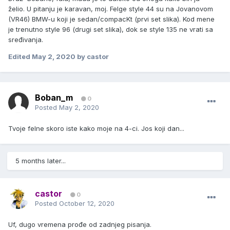
želio. U pitanju je karavan, moj. Felge style 44 su na Jovanovom
(VR46) BMW-u koji je sedan/compacKt (prvi set slika). Kod mene
je trenutno style 96 (drugi set slika), dok se style 135 ne vrati sa
sređivanja.
Edited
May 2, 2020
by castor
Boban_m
0
Posted
May 2, 2020
Tvoje felne skoro iste kako moje na 4-ci. Jos koji dan...
5 months later...
castor
0
Posted
October 12, 2020
Uf, dugo vremena prođe od zadnjeg pisanja.