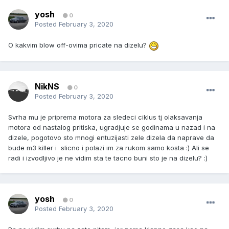
yosh
0
Posted
February 3, 2020
O kakvim blow off-ovima pricate na dizelu?
NikNS
0
Posted
February 3, 2020
Svrha mu je priprema motora za sledeci ciklus tj olaksavanja
motora od nastalog pritiska, ugradjuje se godinama u nazad i na
dizele, pogotovo sto mnogi entuzijasti zele dizela da naprave da
bude m3 killer i slicno i polazi im za rukom samo kosta :) Ali se
radi i izvodljivo je ne vidim sta te tacno buni sto je na dizelu? :)
yosh
0
Posted
February 3, 2020