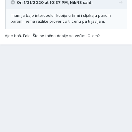
On 1/31/2020 at 10:37 PM,
NikNS
said:
Imam ja bajo intercooler kopije u firmi i sljakaju punom
parom, nema razlike provericu ti cenu pa ti javljam.
Ajde baš. Fala. Šta se tačno dobije sa većim IC-om?