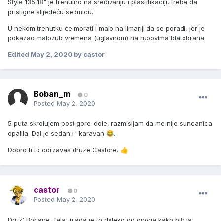
Style 135 18" je trenutno na sređivanju i plastifikaciji, treba da
pristigne slijedeću sedmicu.
U nekom trenutku će morati i malo na limariji da se poradi, jer je
pokazao malozub vremena (uglavnom) na rubovima blatobrana.
Edited
May 2, 2020
by castor
Boban_m
0
Posted
May 2, 2020
5 puta skrolujem post gore-dole, razmisljam da me nije suncanica
opalila. Dal je sedan il' karavan
.
😂
Dobro ti to odrzavas druze Castore.
👍
castor
0
Posted
May 2, 2020
Druž' Bobane, fala, mada je to daleko od onoga kako bih ja