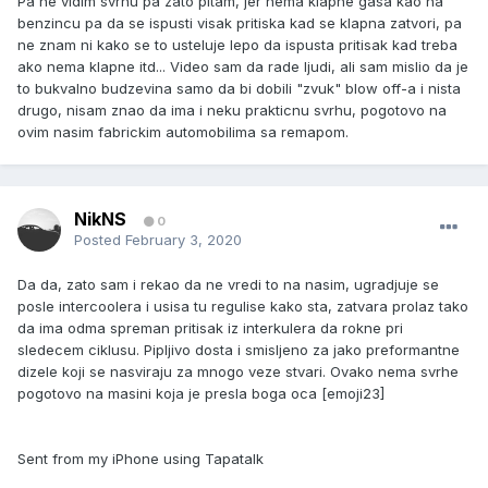
Pa ne vidim svrhu pa zato pitam, jer nema klapne gasa kao na
benzincu pa da se ispusti visak pritiska kad se klapna zatvori, pa
ne znam ni kako se to usteluje lepo da ispusta pritisak kad treba
ako nema klapne itd... Video sam da rade ljudi, ali sam mislio da je
to bukvalno budzevina samo da bi dobili "zvuk" blow off-a i nista
drugo, nisam znao da ima i neku prakticnu svrhu, pogotovo na
ovim nasim fabrickim automobilima sa remapom.
NikNS
0
Posted
February 3, 2020
Da da, zato sam i rekao da ne vredi to na nasim, ugradjuje se
posle intercoolera i usisa tu regulise kako sta, zatvara prolaz tako
da ima odma spreman pritisak iz interkulera da rokne pri
sledecem ciklusu. Pipljivo dosta i smisljeno za jako preformantne
dizele koji se nasviraju za mnogo veze stvari. Ovako nema svrhe
pogotovo na masini koja je presla boga oca [emoji23]
Sent from my iPhone using Tapatalk