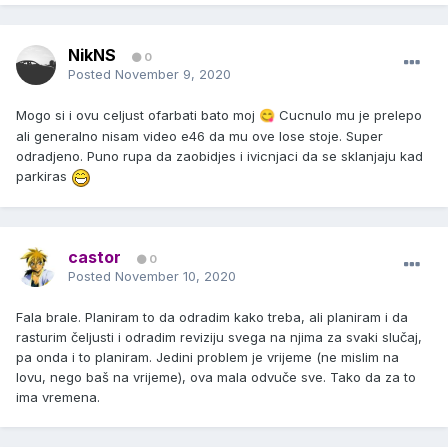
NikNS
0
Posted
November 9, 2020
Mogo si i ovu celjust ofarbati
bato moj
Cucnulo mu je prelepo
😋
ali generalno nisam video e46 da mu ove lose stoje. Super
odradjeno. Puno rupa da zaobidjes i ivicnjaci da se sklanjaju kad
parkiras
castor
0
Posted
November 10, 2020
Fala brale. Planiram to da odradim kako treba, ali planiram i da
rasturim čeljusti i odradim reviziju svega na njima za svaki slučaj,
pa onda i to planiram. Jedini problem je vrijeme (ne mislim na
lovu, nego baš na vrijeme), ova mala odvuče sve. Tako da za to
ima vremena.