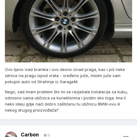
Ovo lijevo izad branika i ovo desno iznad praga, kao i još neke
sitnice na pragu ispod vrata - sređeno juče, mislim juče sam
pokupio auto od Strahinje iz GarageM.
Nego, sad imam problem što mi se razjebala instalacija za kuku,
odnosno sama utičnica sa konektorima i pizdim oko toga. Ima li
neko ideju gdje naći dobro zaštićenu tu utičnicu BMW-ovu ili
nekog drugog proizvođača?
Carbon
0