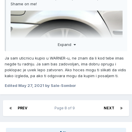
Shame on me!
Expand
Ja sam uticnicu kupio u WARNER-u, ne znam da li kod tebe imas
negde tu radnju. Ja sam bas zadovoljan, ima dobru oprugu i
poklopac je uvek lepo zatvoren. Ako hoces mogu ti slikati da vidis
kako izgleda, pa ako ti odgovara mogu da kupim i posaljem ti.
Edited
May 27, 2021
by Sale-Sombor
Ovo lijevo izad branika i ovo desno iznad praga, kao i još
neke sitnice na pragu ispod vrata - sređeno juče, mislim
PREV
Page 8 of 9
NEXT
juče sam pokupio auto od Strahinje iz GarageM.
Nego, sad imam problem što mi se razjebala instalacija za
kuku, odnosno sama utičnica sa konektorima i pizdim oko