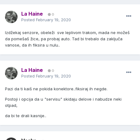
La Haine
0
Posted
February 19, 2020
Izdžekaj senzore, obeleži sve leplivom trakom, mada ne možeš
da pomešaš žice, pa probaj auto. Tad bi trebalo da zaključa
vanose, da ih fiksira u nulu..
La Haine
0
Posted
February 19, 2020
Pazi da ti kaiš ne pokida konektore..fiksiraj ih negde.
Postoji i opcija da u "servisu" skidaju delove i nabudze neki
otpad,
da bi te drali kasnije..