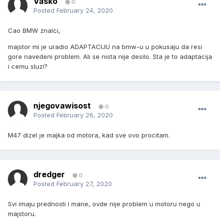
Vasko
0
Posted
February 24, 2020
Cao BMW znalci,
majstor mi je uradio ADAPTACIJU na bmw-u u pokusaju da resi
gore navedeni problem. Ali se nista nije desilo. Sta je to adaptacija
i cemu sluzi?
njegovawisost
0
Posted
February 26, 2020
M47 dizel je majka od motora, kad sve ovo procitam.
dredger
0
Posted
February 27, 2020
Svi imaju prednosti i mane, ovde nije problem u motoru nego u
majstoru.