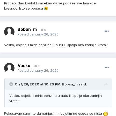
Probao, dao kontakt sacekao da se pogase sve lampice i
kresnuo. Isto se ponasa
😥
Boban_m
0
Posted
January 26, 2020
Vesko, osjetis li miris benzina u autu ili spolja oko zadnjih vrata?
Vasko
0
Posted
January 26, 2020
On 1/26/2020 at 10:29 PM,
Boban_m
said:
Vesko, osjetis li miris benzina u autu ili spolja oko zadnjih
vrata?
Pokusavao sam i to da nanjusim medjutim ne oseca se nista