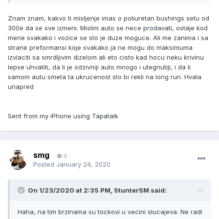
Znam znam, kakvo ti misljenje imas o poliuretan bushings setu od
300e da se sve izmeni. Mislim auto se nece prodavati, ostaje kod
mene svakako i vozice se sto je duze moguce. Ali me zanima i sa
strane preformansi koje svakako ja ne mogu do maksimuma
izvlaciti sa smrdljivim dizelom ali eto cisto kad hocu neku krivinu
lepse uhvatiti, da li je odzivniji auto mnogo i utegnutiji, i da li
samom autu smeta ta ukrucenost sto bi rekli na long run. Hvala
unapred
Sent from my iPhone using Tapatalk
smg
0
Posted
January 24, 2020
On 1/23/2020 at 2:35 PM,
StunterSM
said:
Haha, na tim brzinama su tockovi u vecini slucajeva. Ne radi