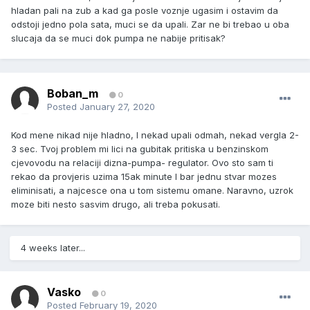
hladan pali na zub a kad ga posle voznje ugasim i ostavim da
odstoji jedno pola sata, muci se da upali. Zar ne bi trebao u oba
slucaja da se muci dok pumpa ne nabije pritisak?
Boban_m
0
Posted
January 27, 2020
Kod mene nikad nije hladno, I nekad upali odmah, nekad vergla 2-
3 sec. Tvoj problem mi lici na gubitak pritiska u benzinskom
cjevovodu na relaciji dizna-pumpa- regulator. Ovo sto sam ti
rekao da provjeris uzima 15ak minute I bar jednu stvar mozes
eliminisati, a najcesce ona u tom sistemu omane. Naravno, uzrok
moze biti nesto sasvim drugo, ali treba pokusati.
4 weeks later...
Vasko
0
Posted
February 19, 2020