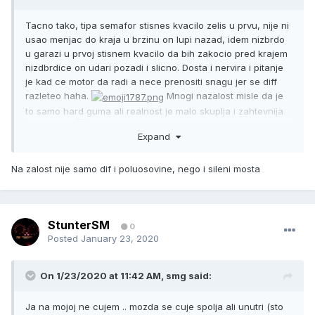
Tacno tako, tipa semafor stisnes kvacilo zelis u prvu, nije ni
usao menjac do kraja u brzinu on lupi nazad, idem nizbrdo
u garazi u prvoj stisnem kvacilo da bih zakocio pred krajem
nizdbrdice on udari pozadi i slicno. Dosta i nervira i pitanje
je kad ce motor da radi a nece prenositi snagu jer se diff
razleteo haha.
Mnogi nazalost misle da je
to samo hard guma ali realnost je malo skuplja i zahtevnija
za zamenu
Expand
Sent from my iPhone using Tapatalk
Na zalost nije samo dif i poluosovine, nego i sileni mosta
StunterSM
0
Posted
January 23, 2020
On 1/23/2020 at 11:42 AM,
smg
said:
Ja na mojoj ne cujem .. mozda se cuje spolja ali unutri (sto