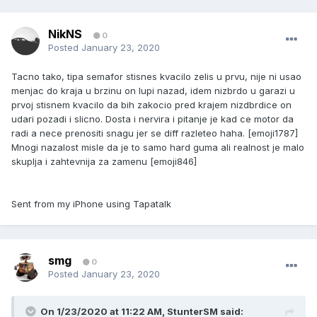
NikNS
0
Posted
January 23, 2020
Tacno tako, tipa semafor stisnes kvacilo zelis u prvu, nije ni usao
menjac do kraja u brzinu on lupi nazad, idem nizbrdo u garazi u
prvoj stisnem kvacilo da bih zakocio pred krajem nizdbrdice on
udari pozadi i slicno. Dosta i nervira i pitanje je kad ce motor da
radi a nece prenositi snagu jer se diff razleteo haha. [emoji1787]
Mnogi nazalost misle da je to samo hard guma ali realnost je malo
skuplja i zahtevnija za zamenu [emoji846]
Sent from my iPhone using Tapatalk
smg
0
Posted
January 23, 2020
On 1/23/2020 at 11:22 AM,
StunterSM
said: