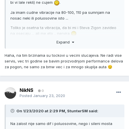
bi vi lale rekli) ne cujem
.
Ja imam cudne vibracije na 80-100, 110 pa sumnjam na
nosac neki ili poluosovine isto ...
Toliko je osetna ta vibracija, da bi mi i Steva Zigon zavideo
na osecaju ... ali me eto .. nervira
Expand
Nikako da se nakani da to isteram do kraja ... i ti si mi padao
napamet da te umorim da mi pretrkeljises auto u tom
pogledu. Cenim tvoj pogled na odrzavanje auta
Haha, na tim brzinama su tockovi u vecini slucajeva. Ne radi vise
servis, vec tri godine se bavim proizvodnjom performance delova
za pogon, ne samo za bmw vec i za mnogo skuplja auta
😏
NikNS
0
Posted
January 23, 2020
On 1/23/2020 at 2:29 PM,
StunterSM
said:
Na zalost nije samo dif i poluosovine, nego i sileni mosta