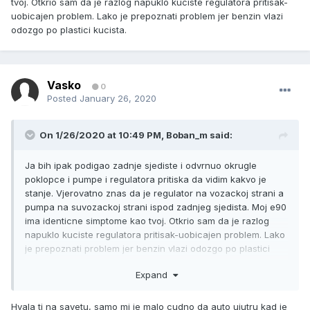
tvoj. Otkrio sam da je razlog napuklo kuciste regulatora pritisak-
uobicajen problem. Lako je prepoznati problem jer benzin vlazi
odozgo po plastici kucista.
Vasko
0
Posted
January 26, 2020
On 1/26/2020 at 10:49 PM,
Boban_m
said:
Ja bih ipak podigao zadnje sjediste i odvrnuo okrugle
poklopce i pumpe i regulatora pritiska da vidim kakvo je
stanje. Vjerovatno znas da je regulator na vozackoj strani a
pumpa na suvozackoj strani ispod zadnjeg sjedista. Moj e90
ima identicne simptome kao tvoj. Otkrio sam da je razlog
napuklo kuciste regulatora pritisak-uobicajen problem. Lako
je prepoznati problem jer benzin vlazi odozgo po plastici
kucista.
Expand
Hvala ti na savetu, samo mi je malo cudno da auto ujutru kad je