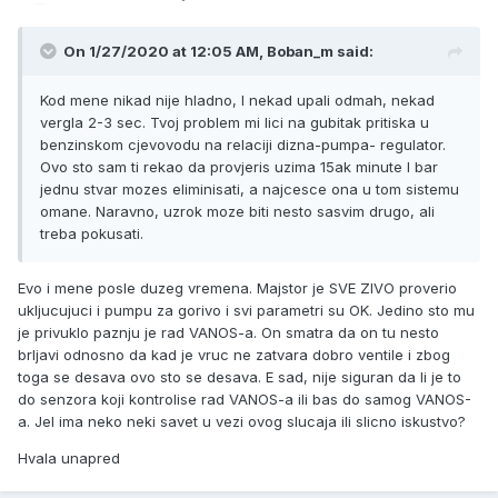
On 1/27/2020 at 12:05 AM,
Boban_m
said:
Ko
d mene nikad nije hladno, I nekad upali odmah, nekad
vergla 2-3 sec. Tvoj problem mi lici na gubitak pritiska u
benzinskom cjevovodu na relaciji dizna-pumpa- regulator.
Ovo sto sam ti rekao da provjeris uzima 15ak minute I bar
jednu stvar mozes eliminisati, a najcesce ona u tom sistemu
omane. Naravno, uzrok moze biti nesto sasvim drugo, ali
treba pokusati.
Evo i mene posle duzeg vremena. Majstor je SVE ZIVO proverio
ukljucujuci i pumpu za gorivo i svi parametri su OK. Jedino sto mu
je privuklo paznju je rad VANOS-a. On smatra da on tu nesto
brljavi odnosno da kad je vruc ne zatvara dobro ventile i zbog
toga se desava ovo sto se desava. E sad, nije siguran da li je to
do senzora koji kontrolise rad VANOS-a ili bas do samog VANOS-
a. Jel ima neko neki savet u vezi ovog slucaja ili slicno iskustvo?
Hvala unapred