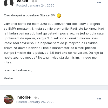
Vasko
0
Posted
January 24, 2020
Cao drugari a posebno StunterSM
Zamenio samo na mom 320i e90 senzor radilice i stavio original
sa BMW pecatom. I, nista se nije promenilo. Radi isto ko kinez. Kad
je hladan pali na zub kad ga ostavim posle voznje jedno pola sata
i pokusam da upalim, vergla 2-3 sekunde i onako mucno upali.
Posle radi savrseno. Da napomenem da je majstor jos i skidao
creva za dovod benzina i kacio manometar da izmeri pritisak
pumpe i mislim da je pokazao 3.5 bari ako se ne varam. Da nije tu
nesto zeznuo mozda? Ne znam vise sta da mislim, mnogo me
iritira.
unapred zahvalan,
Vasko
Indorile
0
Posted
January 25, 2020