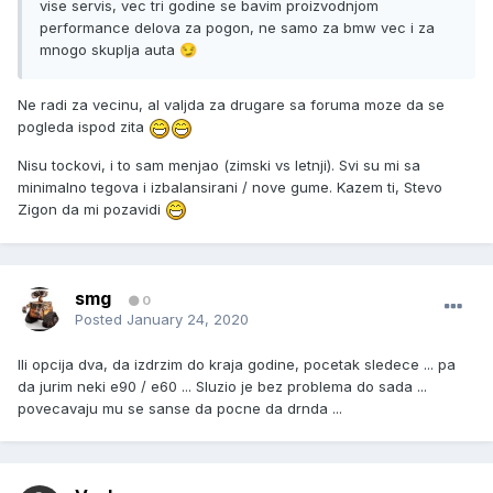
vise servis, vec tri godine se bavim proizvodnjom
performance delova za pogon, ne samo za bmw vec i za
mnogo skuplja auta
😏
Ne radi za vecinu, al valjda za drugare sa foruma moze da se
pogleda ispod zita
Nisu tockovi, i to sam menjao (zimski vs letnji). Svi su mi sa
minimalno tegova i izbalansirani / nove gume. Kazem ti, Stevo
Zigon da mi pozavidi
smg
0
Posted
January 24, 2020
Ili opcija dva, da izdrzim do kraja godine, pocetak sledece ... pa
da jurim neki e90 / e60 ... Sluzio je bez problema do sada ...
povecavaju mu se sanse da pocne da drnda ...