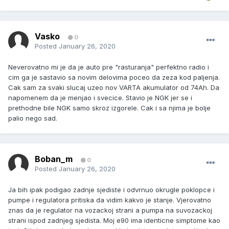
Vasko
0
Posted
January 26, 2020
Neverovatno mi je da je auto pre "rasturanja" perfektno radio i
cim ga je sastavio sa novim delovima poceo da zeza kod paljenja.
Cak sam za svaki slucaj uzeo nov VARTA akumulator od 74Ah. Da
napomenem da je menjao i svecice. Stavio je NGK jer se i
prethodne bile NGK samo skroz izgorele. Cak i sa njima je bolje
palio nego sad.
Boban_m
0
Posted
January 26, 2020
Ja bih ipak podigao zadnje sjediste i odvrnuo okrugle poklopce i
pumpe i regulatora pritiska da vidim kakvo je stanje. Vjerovatno
znas da je regulator na vozackoj strani a pumpa na suvozackoj
strani ispod zadnjeg sjedista. Moj e90 ima identicne simptome kao