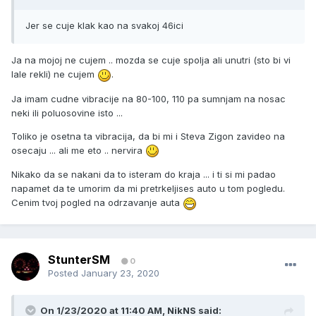
Jer se cuje klak kao na svakoj 46ici
Ja na mojoj ne cujem .. mozda se cuje spolja ali unutri (sto bi vi
lale rekli) ne cujem
.
Ja imam cudne vibracije na 80-100, 110 pa sumnjam na nosac
neki ili poluosovine isto ...
Toliko je osetna ta vibracija, da bi mi i Steva Zigon zavideo na
osecaju ... ali me eto .. nervira
Nikako da se nakani da to isteram do kraja ... i ti si mi padao
napamet da te umorim da mi pretrkeljises auto u tom pogledu.
Cenim tvoj pogled na odrzavanje auta
StunterSM
0
Posted
January 23, 2020
On 1/23/2020 at 11:40 AM,
NikNS
said: